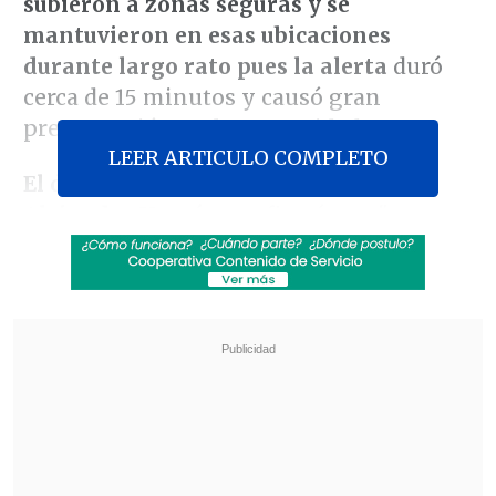
subieron a zonas seguras y se
mantuvieron en esas ubicaciones
durante largo rato pues la alerta
duró
cerca de 15 minutos y causó gran
preocupación en la comunidad.
LEER ARTICULO COMPLETO
El director regional de la Onemi,
Alejandro Vergés,
confirmó que "se
están realizando las coordinaciones para
detectar qué fue lo que activó la alarma,
aun cuando se sabe que fue una falla
técnica, la que hay que precisar".
Revisa también
TC declaró admisibles requerimientos de la
oposición contra la megarreforma