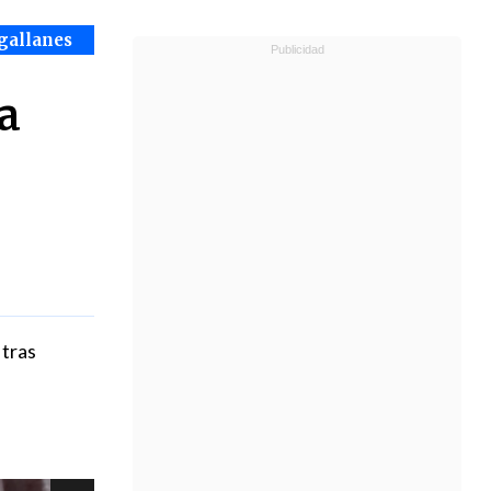
gallanes
a
 tras