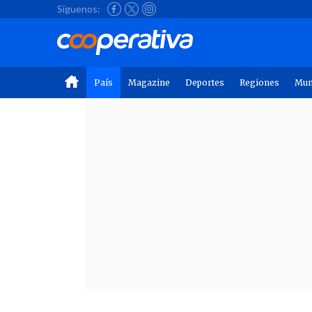
Síguenos:
País
Magazine
Deportes
Regiones
Mu