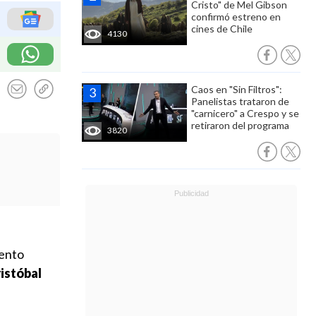
Cristo" de Mel Gibson
confirmó estreno en
cines de Chile
4130
Caos en "Sin Filtros":
Panelistas trataron de
"carnicero" a Crespo y se
retiraron del programa
3820
lento
istóbal