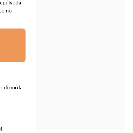
Sepúlveda
a como
confirmó la
).