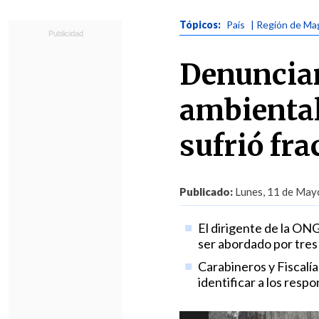
Tópicos:
País
| Región de Ma
Denuncian
ambiental
sufrió fra
Publicado:
Lunes, 11 de Mayo
El dirigente de la ONG
ser abordado por tres 
Carabineros y Fiscalí
identificar a los respo