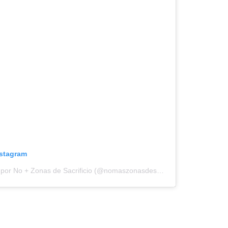
nstagram
Una publicación compartida por No + Zonas de Sacrificio (@nomaszonasdesacrificio)