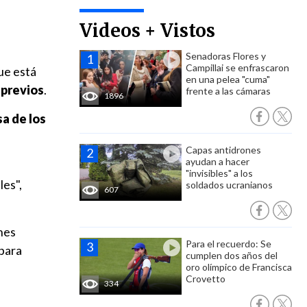
Videos + Vistos
Senadoras Flores y
Campillai se enfrascaron
ue está
en una pelea "cuma"
 previos
.
frente a las cámaras
1896
a de los
Capas antidrones
ayudan a hacer
"invisibles" a los
les",
soldados ucranianos
607
nes
Para el recuerdo: Se
 para
cumplen dos años del
oro olímpico de Francisca
Crovetto
334