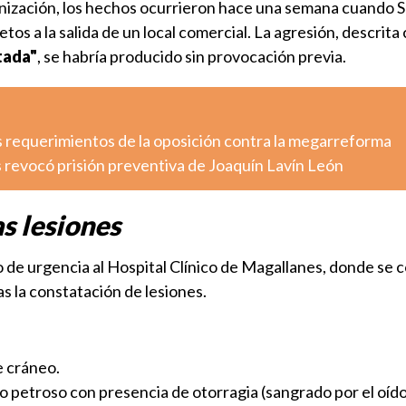
ganización, los hechos ocurrieron hace una semana cuando 
tos a la salida de un local comercial. La agresión, descrit
tada"
, se habría producido sin provocación previa.
s requerimientos de la oposición contra la megarreforma
 revocó prisión preventiva de Joaquín Lavín León
s lesiones
do de urgencia al Hospital Clínico de Magallanes, donde se 
s la constatación de lesiones.
e cráneo.
o petroso con presencia de otorragia (sangrado por el oído