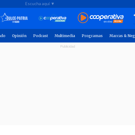
Escucha aquí ▼
ndo
Opinión
Podcast
Multimedia
Programas
Marcas & Neg