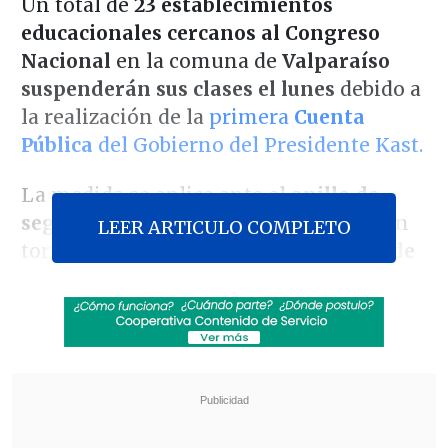
Un total de
23 establecimientos
educacionales cercanos al Congreso
Nacional
en la comuna de
Valparaíso
suspenderán sus clases el lunes
debido a
la realización de la
primera
Cuenta
Pública
del Gobierno del Presidente Kast.
La medida se aplica ante el
anillo de
seguridad que formará Carabineros
en
LEER ARTICULO COMPLETO
torno al Parlamento, que abarcará
desde
las avenidas Argentina
y
Francia
y
desde la
Avenida Brasil
a la
calle
Independencia.
Revisa también
José Antonio Neme protagonizó colisión en