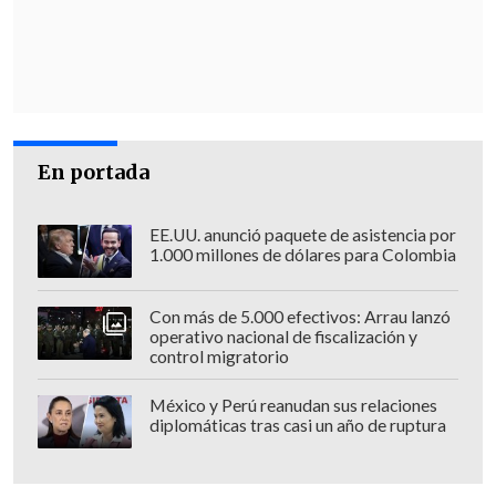
Escuela de Ramón Barros Luco
Escuela Gaspar Cabrales
Instituto Superior de Comercio Fco.
Araya B.
Liceo de Niñas
Escuela República de Uruguay
En portada
Liceo Eduardo de la Barra
Escuela Alemania
EE.UU. anunció paquete de asistencia por
Escuela Dr. Ernesto Quirós
1.000 millones de dólares para Colombia
Escuela Especial De Lenguaje
Bernardo O'Higgins
Con más de 5.000 efectivos: Arrau lanzó
operativo nacional de fiscalización y
Colegio San Pedro Nolasco
control migratorio
Scuola Italiana Arturo Dell' Oro
Seminario San Rafael
México y Perú reanudan sus relaciones
diplomáticas tras casi un año de ruptura
Colegio Carlos Cousiño
Liceo Juana Ross