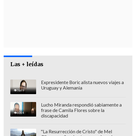
"Se informó de parte de Carabineros y se
mandó un oficio de la Delegación
(presidencial) a la Seremi de Educación.
También, dos universidades de
Valparaíso nos comunicaron que
suspendieron sus clases y van a
cambiarlas a vía telemática",
añadió.
Las + leídas
Expresidente Boric alista nuevos viajes a
Uruguay y Alemania
7669
Lucho Miranda respondió sabiamente a
frase de Camila Flores sobre la
6084
discapacidad
"La Resurrección de Cristo" de Mel