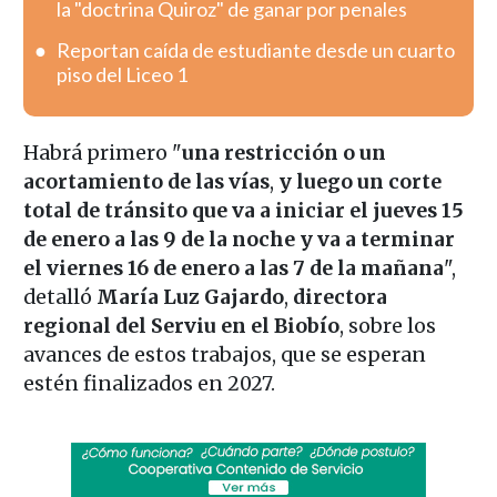
la "doctrina Quiroz" de ganar por penales
Reportan caída de estudiante desde un cuarto
piso del Liceo 1
Habrá primero "
una restricción o un
acortamiento de las vías
,
y luego un corte
total de tránsito que va a iniciar el jueves 15
de enero a las 9 de la noche y va a terminar
el viernes 16 de enero a las 7 de la mañana
",
detalló
María Luz Gajardo
,
directora
regional del Serviu en el Biobío
, sobre los
avances de estos trabajos, que se esperan
estén finalizados en 2027.