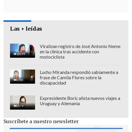
privado de la isla y cumpla ciertas
condiciones.
Las + leídas
Viralizan registro de José Antonio Neme
en la clínica tras accidente con
10099
motociclista
Lucho Miranda respondió sabiamente a
frase de Camila Flores sobre la
8745
discapacidad
Expresidente Boric alista nuevos viajes a
Uruguay y Alemania
8179
Además, la Oficina de Industria y
Suscríbete a nuestro newsletter
Seguridad (BIS) de EE.UU. comunicó que