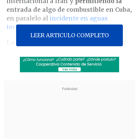
internacional a Irán y
permitiendo la
entrada de algo de combustible en Cuba,
en paralelo al
incidente en aguas
territoriales.
LEER ARTICULO COMPLETO
La constatación más evidente de que el
p
residente de EE.UU., Donald Trump,
no
da máxima prioridad a s
eguir
aumentando la presión sobre la isla es
que en su discurso sobre el Estado de la
Nación
, de una hora y 47 minutos, no
pronunció una sola vez la palabra "Cuba".
Revisa también
"Desastre nacional" en Colombia: Al menos 71
muertos por terremoto