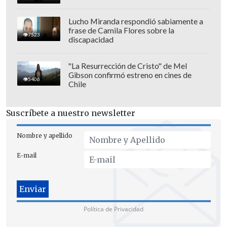
considerando además que ya han
Lucho Miranda respondió sabiamente a
transcurrido siete meses de exhaustiva
frase de Camila Flores sobre la
7523
discapacidad
investigación
", zanjó.
"La Resurrección de Cristo" de Mel
Gibson confirmó estreno en cines de
5406
Chile
Suscríbete a nuestro newsletter
Nombre y apellido
E-mail
Política de Privacidad
Finalmente, el tribunal determinó "la