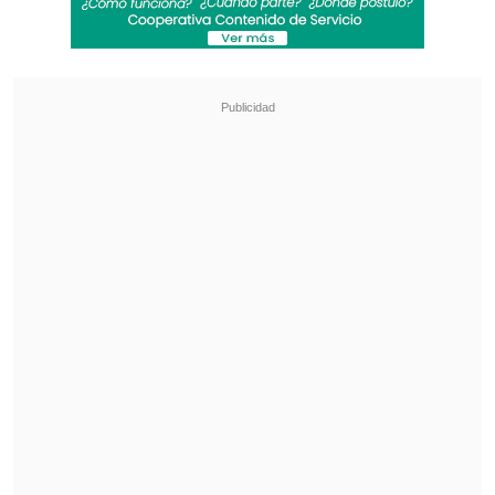
Marina, Luis Videla, a quien se le acusa
de haber dado la orden de disparar.
Mientras que rechazó la prisión
preventiva para quien ejecutó el disparo,
el cabo primero Ricardo Seguel San
Martín.
Revisa también
Escolta del exministro Cordero frustró a
disparos un portonazo en Vitacura
Incendio en domicilio provocó la muerte de
dos adultos mayores en Recoleta
"Desde ya
se descarta la tesis de la
querellante concerniente al homicidio