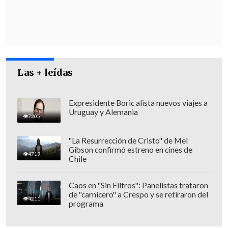
Las + leídas
Expresidente Boric alista nuevos viajes a
Uruguay y Alemania
Además del combate del fuego, los
7205
equipos resguardarán las zonas pobladas
"La Resurrección de Cristo" de Mel
y donde se encuentran las antenas de
Gibson confirmó estreno en cines de
4719
telecomunicaciones.
Chile
Caos en "Sin Filtros": Panelistas trataron
de "carnicero" a Crespo y se retiraron del
4211
programa