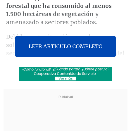
forestal que ha consumido al menos
1.500 hectáreas de vegetación
y
amenazado a sectores poblados.
Debido a esta situación, anoche
se
solicitó las evacuaciones de algunos
LEER ARTICULO COMPLETO
sectores de la comuna
por la cercanía del
fuego con sus hogares.
Revisa también
Colombiano fue asesinado a balazos en un cité
de La Cisterna
Kast arribó a Colombia para asistir a la
asunción de Abelardo de la Espriella