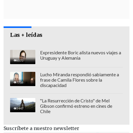
"Fue solamente una coincidencia
temporal el día de ayer (lunes)", aseveró
el parlamentario por Antofagasta, que,
sobre el informe de la comisión Sename
II, indicó que
"señalar que la ministra
Las + leídas
Blanco es la única responsable me
parece que no corresponde"
, pues
Expresidente Boric alista nuevos viajes a
Uruguay y Alemania
incluso "se le imputan muchas cosas que
8033
ni siquiera cuando ella era ministra
Lucho Miranda respondió sabiamente a
ocurrieron, (sino que) ocurrieron en caso
frase de Camila Flores sobre la
7716
de ministerios anteriores".
discapacidad
"La Resurrección de Cristo" de Mel
Gibson confirmó estreno en cines de
5447
Chile
Suscríbete a nuestro newsletter