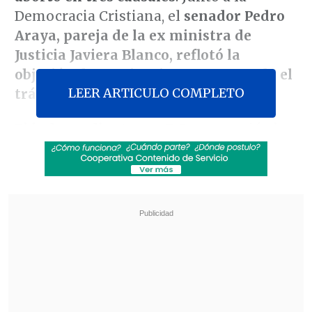
Democracia Cristiana, el
senador Pedro
Araya, pareja de la ex ministra de
Justicia Javiera Blanco, reflotó la
objeción de conciencia, entrampando el
LEER ARTICULO COMPLETO
trámite legislativo
.
El
independiente pro DC
reapareció el
martes en la
Comisión de Constitución
de la Cámara Alta
para la tramitación
del proyecto de aborto, luego de haberse
retirado el lunes después de conocer que
la
comisión investigadora Sename II le
atribuyó a Javiera Blanco una
"negligencia inexcusable" en la crisis
del organismo
.