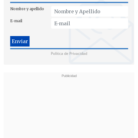
Nombre y apellido
E-mail
Política de Privacidad
"Esto todos lo han dicho: es una
investigación que se ha llevado por más
de 10 años de lo que ha ocurrido en el
Sename, cuando Javiera ni siquiera era
ministra de Estado en esa materia, y
lo
que ocurre con este tipo de situaciones
es que al final del día terminan
complicando más la situación al
interior de la coalición y, a mi juicio, van
haciendo inviable poder llegar a