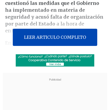
cuestionó las medidas que el Gobierno
ha implementado en materia de
seguridad y acusó falta de organización
por parte del Estado
a la hora de
enfrentar
a los grupos criminales.
LEER ARTICULO COMPLETO
En conversación con
El Diario de
Cooperativa
, el jefe comunal fustigó que
"cuando estamos viendo asesinatos y
homicidios en todas partes,
lo que
queremos es personas e instituciones
que nos protejan.
Y para que nos
protejan necesitamos proteger a quienes
nos protegen,
(pero) hoy estamos a la
deriva".