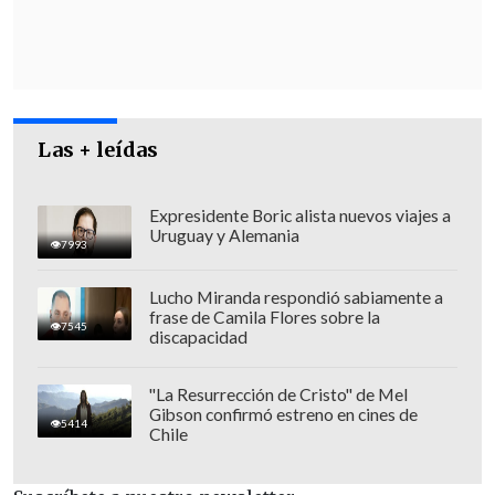
organizado, el narcotráfico y la
inseguridad que estamos viviendo
a
nivel nacional hace muchos años,
entonces ¿Qué nos espera?", criticó.
Las + leídas
Expresidente Boric alista nuevos viajes a
Uruguay y Alemania
7993
Lucho Miranda respondió sabiamente a
frase de Camila Flores sobre la
7545
discapacidad
"La Resurrección de Cristo" de Mel
Gibson confirmó estreno en cines de
5414
Chile
[Lea también]
Alcaldes piden que