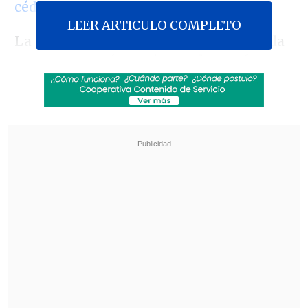
cédula de identidad chilena
.
LEER ARTICULO COMPLETO
La medida, anunciada la semana pasada
y que comenzó a regir este lunes, fue
criticada desde distintos sectores al
considerarla
"discriminatoria"
, ya que
afecta a muchos migrantes en proceso
de regularización que acuden para
abastecerse y luego vender en distintas
ferias y comercios de la capital.
Revisa también
Escolta del exministro Cordero frustró a
disparos un portonazo en Vitacura
Incendio en domicilio provocó la muerte de
dos adultos mayores en Recoleta