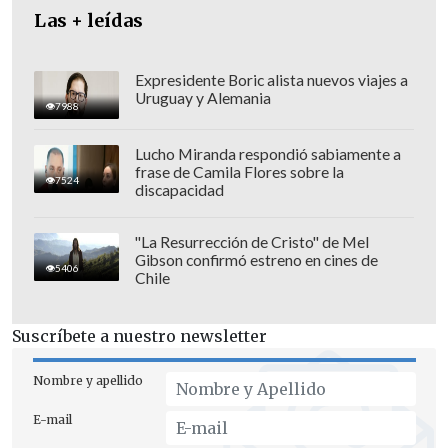
Las + leídas
reunión en La Moneda entre
representantes de Lo Valledor y la Vega
Central y autoridades de Interior,
para
Expresidente Boric alista nuevos viajes a
Uruguay y Alemania
abordar medidas para el fortalecimiento
7988
de la seguridad en estos espacios de gran
Lucho Miranda respondió sabiamente a
afluencia de público.
frase de Camila Flores sobre la
7524
discapacidad
"La Resurrección de Cristo" de Mel
Gibson confirmó estreno en cines de
5406
Chile
Suscríbete a nuestro newsletter
Nombre y apellido
E-mail