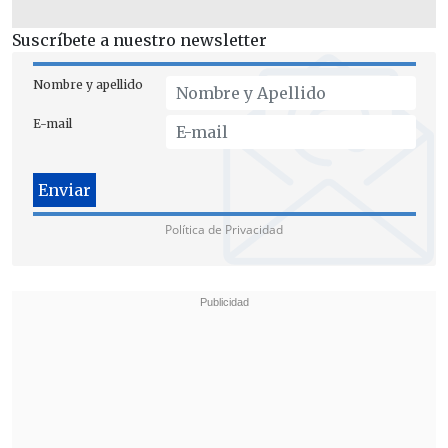
Suscríbete a nuestro newsletter
Nombre y apellido
E-mail
Por lo anterior, la frenteamplista fustigó
que "no podemos pensar en abordar la
Política de Privacidad
seguridad en las zonas rurales como se
aborda en otras comunas con más
recursos y con mucho menor dimensión
geográfica".
"Esto también de alguna forma nos
evidencia que hoy día
no contamos con
un plan, no contamos con estrategias,