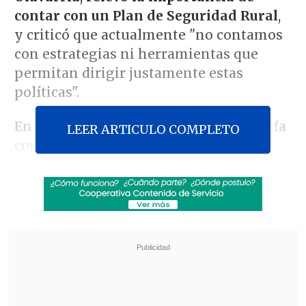
contar con un Plan de Seguridad Rural
,
y criticó que actualmente "no contamos
con estrategias ni herramientas que
permitan dirigir justamente estas
políticas".
En conversación con
Cooperativa
, la jefa
LEER ARTICULO COMPLETO
comunal declaró que en las comunas
rurales la delincuencia y la seguridad
"no se pueden abordar de la misma
forma que se aborda en la zona urbana",
ya que se
debe tener un "abordaje
especial que tenga una pertinencia
territorial
y que considere los delitos
principales que se cometen en las zonas
rurales".