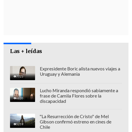
En esta línea, Olavarría afirmó que se
están coordinando acciones, como -por
ejemplo- "que nuestros equipos de
seguridad estén en línea, que podamos
relevar los antecedentes que tenemos en
cada una de nuestras comunas, y que
Las + leídas
junto a eso
podamos sumar también a
nivel de Gobierno central para que
Expresidente Boric alista nuevos viajes a
tengamos un plan que aborde la
Uruguay y Alemania
7723
seguridad rural
".
Lucho Miranda respondió sabiamente a
frase de Camila Flores sobre la
6620
discapacidad
"La Resurrección de Cristo" de Mel
Gibson confirmó estreno en cines de
5259
Chile