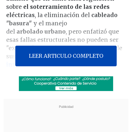
sobre
el soterramiento de las redes
eléctricas
, la eliminación del
cableado
"basura"
y el manejo
del
arbolado urbano
, pero enfatizó que
esas fallas estructurales no pueden ser
"excusas" que eximan a las empresas de
LEER ARTICULO COMPLETO
sus responsabilidad por
los
interminables cortes de energía que
afectan a cientos de miles de hogares
desde la noche del jueves
.
La crisis fue provocada por el
último sistema frontal, que trajo
intensas lluvias y también históricas
rachas de viento que botaron miles de
árboles en la zona centro sur, afectando