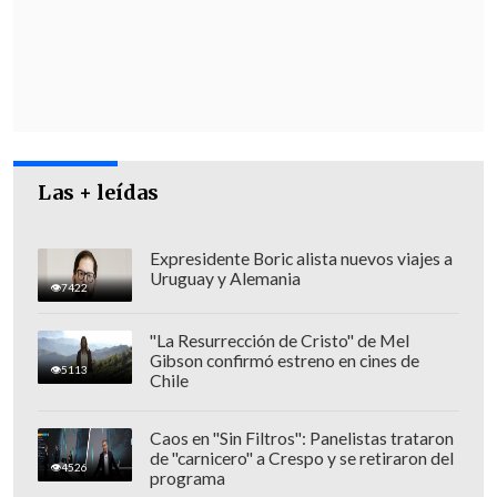
preparar de mejor manera nuestra
infraestructura frente a fenómenos
climáticos de mayor intensidad, que se
hacen cada vez más frecuentes
".
Sin embargo,
"eso no puede ser un
Las + leídas
obstáculo respecto de la
responsabilidad por lo que está
ocurriendo hoy"
, enfatizó.
Expresidente Boric alista nuevos viajes a
Uruguay y Alemania
7422
"La Resurrección de Cristo" de Mel
Gibson confirmó estreno en cines de
5113
Chile
Caos en "Sin Filtros": Panelistas trataron
de "carnicero" a Crespo y se retiraron del
4526
programa