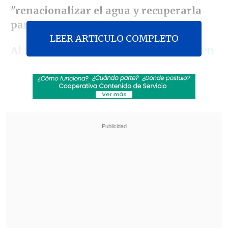
"renacionalizar el agua y recuperarla
para todos los chilenos".
LEER ARTICULO COMPLETO
Al igual que en el
proyecto reactivado en
la Cámara de Diputados
, se busca la
derogación del numeral ocho del artículo
19 de la Constitución,
estableciendo el
derecho al acceso al agua, la protección
de los glaciares y otorgando al Estado la
posibilidad de caducar las concesiones
privadas.
Revisa también
Axel Callís: Kast no podrá aplicar en seguridad
la "doctrina Quiroz" de ganar por penales