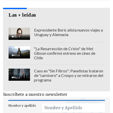
desgraciadamente tienen tremenda
escasez de agua".
Las + leídas
Expresidente Boric alista nuevos viajes a
Uruguay y Alemania
7079
"La Resurrección de Cristo" de Mel
Gibson confirmó estreno en cines de
4526
Chile
Caos en "Sin Filtros": Panelistas trataron
de "carnicero" a Crespo y se retiraron del
4112
programa
Suscríbete a nuestro newsletter
Por su parte, Horvath aseguró que "si
hay personas, entidades o empresas
Nombre y apellido