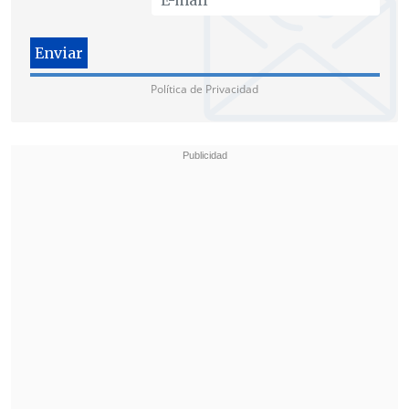
validados. El resto están en condiciones
que no son utilizables y la gran
mayoría, más del 50 por ciento, está en
bodega"
.
Política de Privacidad
Campos puntualizó que
"Onemi hasta el
día de ayer aún no nos enviaba el
convenio para operar en 2014 y ver si
podemos seguir instalando
instrumentos con ellos"
.