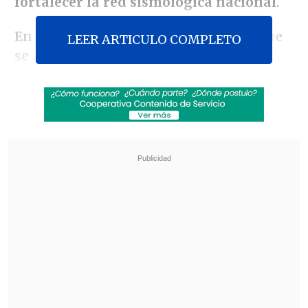
fortalecer la red sismológica nacional
.
En total, se compraron 597 equipos que
LEER ARTICULO COMPLETO
se almacenaron en las bodegas de la
Oficina Nacional de Emergencia
(Onemi) y del Ministerio de Vivienda
. La
idea era que fueran instalados y
conectados a la red gestionada por
el
Servicio Sismológico de la Universidad
de Chile
.
Revisa también
Incendio consumió un bus eléctrico del
sistema Red en Providencia
Carmona viajó a Cuba por segunda vez este
año y se reunió con Díaz-Canel