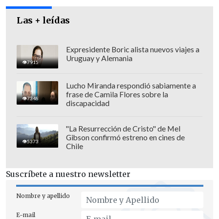
Las + leídas
Expresidente Boric alista nuevos viajes a
Uruguay y Alemania
7915
Lucho Miranda respondió sabiamente a
frase de Camila Flores sobre la
7348
discapacidad
"La Resurrección de Cristo" de Mel
Gibson confirmó estreno en cines de
5373
Chile
El académico agregó en el
Congreso del
Futuro
que
"(los equipos) están
Suscríbete a nuestro newsletter
conectados, pero no significa que están
funcionando y entregando información
Nombre y apellido
porque todavía no los tenemos
E-mail