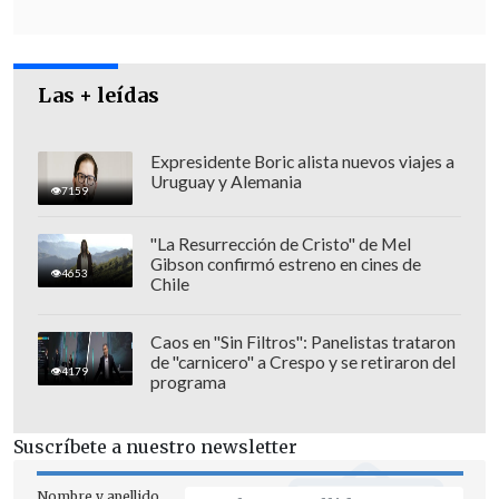
Las + leídas
Expresidente Boric alista nuevos viajes a
08:54 horas: Magnitud
4,4
(35 km al
Uruguay y Alemania
7159
oeste de Navidad).
09:13 horas: Magnitud
2,8
(108 km al
"La Resurrección de Cristo" de Mel
noroeste de Pichilemu).
Gibson confirmó estreno en cines de
4653
Chile
09:55 horas: Magnitud
2,7
(27 km al
oeste de Navidad).
Caos en "Sin Filtros": Panelistas trataron
de "carnicero" a Crespo y se retiraron del
4179
programa
Suscríbete a nuestro newsletter
Nombre y apellido