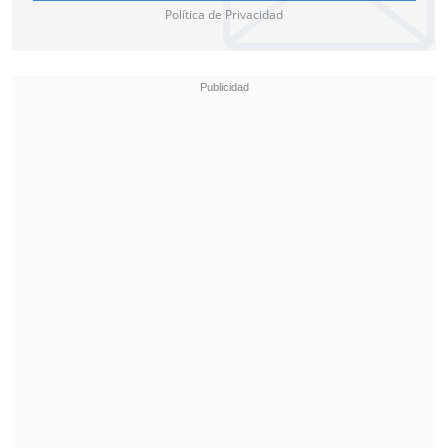
Política de Privacidad
población de esa zona
abandonar las
zonas de playas, orillas rocosas,
humedales, estuarios, desembocaduras
de ríos, paseos costeros peatonales,
marinas, costaneras vehiculares,
caletas, puertos y muelles
.