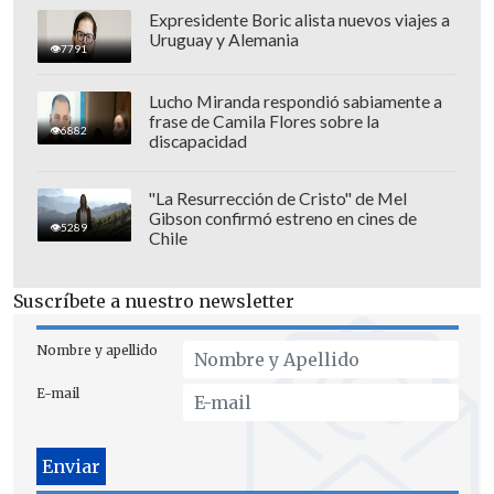
Expresidente Boric alista nuevos viajes a
Uruguay y Alemania
7791
Lucho Miranda respondió sabiamente a
frase de Camila Flores sobre la
6882
discapacidad
"La Resurrección de Cristo" de Mel
Gibson confirmó estreno en cines de
5289
Chile
Fuente: CSN
Suscríbete a nuestro newsletter
Momentos después del evento, el
Nombre y apellido
Servicio Hidrográfico y Oceanográfico de
la Armada (SHOA) estableció
"Estado de
E-mail
Precaución" para el Territorio
Antártico asociado a un posible tsunami
menor.
La institución ordenó a la