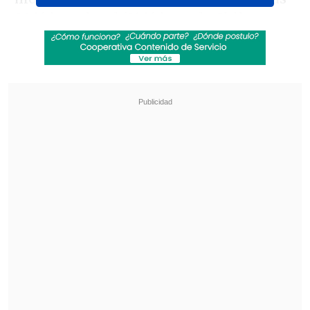
22:16 hora local (21:16 hora de Chile
central).
Revisa también
Ojos que Sí Ven: El rol social de la Funeraria
Hogar de Cristo
Investigan homicidio de ciudadano egipcio en
Coronel
Su epicentro se ubicó
257 kilómetros al
noroeste de la Base Presidente Frei,
la
más grande que tiene el país en el
continente helado, a una profundidad de
10 kilómetros.