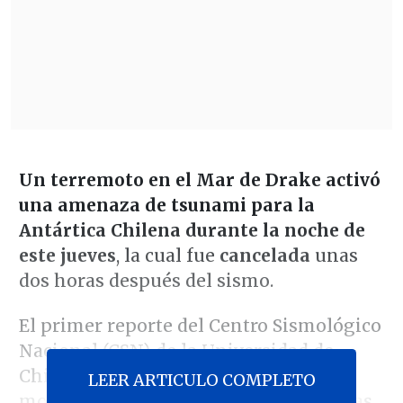
Un terremoto en el Mar de Drake
activó
una amenaza de tsunami para la
Antártica Chilena durante la noche de
este jueves
, la cual fue
cancelada
unas
dos horas después del sismo.
El primer reporte del Centro Sismológico
Nacional (CSN) de la Universidad de
Chile indicó que la magnitud del
LEER ARTICULO COMPLETO
movimiento fue de
7,6
y tuvo lugar a las