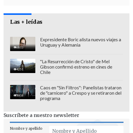
sargento segundo
Juan Vásquez
, detalló
que "ayer (viernes) se recibió el llamado
informando la aparición de fragatas
Las + leídas
portuguesas en las
playas de San Carlos,
playa chica Las Cruces y Playa Blancas
.
Expresidente Boric alista nuevos viajes a
Uruguay y Alemania
Ante ello, la patrulla se comunicó con la
6813
Seremi".
"La Resurrección de Cristo" de Mel
Gibson confirmó estreno en cines de
4251
Chile
Caos en "Sin Filtros": Panelistas trataron
de "carnicero" a Crespo y se retiraron del
3918
programa
Suscríbete a nuestro newsletter
Nombre y apellido