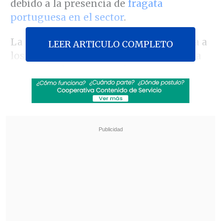
debido a la presencia de
fragata
portuguesa en el sector
.
La medida, de carácter temporal, afecta a
LEER ARTICULO COMPLETO
los balnearios de las tres comunas de la
provincia de San Antonio y se
mantendrá vigente hasta que la
autoridad confirme que no existe riesgo
para la población
.
Revisa también
Nuevo plan para corredores de transporte
público no convence a alcaldes del Biobío
"Sin fachadas": SII y CNC lanzan plataforma
para denunciar locales comerciales
sospechosos