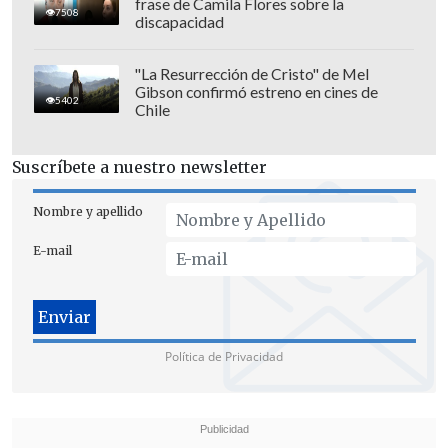
frase de Camila Flores sobre la
7508
discapacidad
"La Resurrección de Cristo" de Mel
Gibson confirmó estreno en cines de
5402
Chile
Suscríbete a nuestro newsletter
"No quiero hablar de los dueños, la
Nombre y apellido
rigidez de los dueños o la generosidad o
E-mail
amplitud de los dueños.
Quiero decirles
que no se logró acuerdo, pero que no se
ha terminado el tiempo para buscar
acuerdo"
, puntualizó el secretario de
Política de Privacidad
Estado.
En ese sentido, Montes señaló que