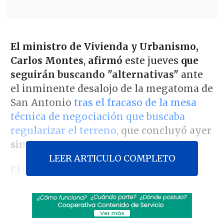
El ministro de Vivienda y Urbanismo,
Carlos Montes
,
afirmó
este jueves
que
seguirán buscando "alternativas"
ante
el inminente desalojo de la megatoma de
San Antonio
tras el fracaso de la mesa
técnica de negociación que buscaba
regularizar el terreno,
que concluyó ayer
sin acuerdo de compra.
LEER ARTICULO COMPLETO
El cierre sin acuerdo de la mesa técnica
para la eventual compraventa del
terreno de la mega toma de San Antonio
genera incertidumbre respecto a un