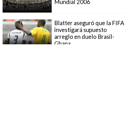
Mundial 2006
Blatter aseguró que la FIFA
investigará supuesto
arreglo en duelo Brasil-
Ghana
Ingrid Betancourt recordó
a Zidane y reconoció que
también hubiera golpeado a
Materazzi
Materazzi reveló las
palabras exactas que
provocaron la ira de Zidane
en Alemania