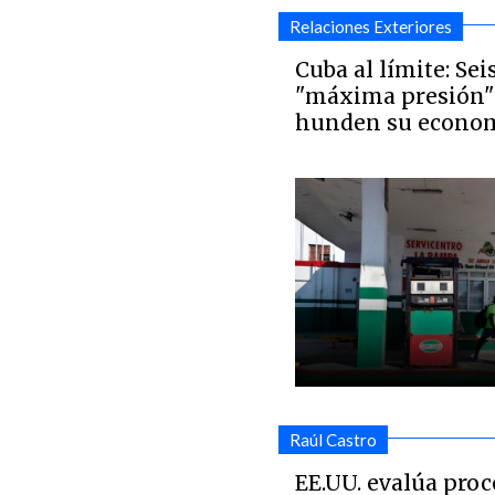
Relaciones Exteriores
Cuba al límite: Se
"máxima presión"
hunden su economí
Raúl Castro
EE.UU. evalúa proc