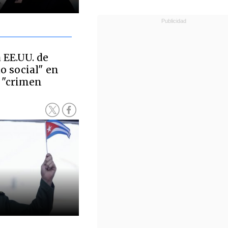
 EE.UU. de
do social" en
 "crimen