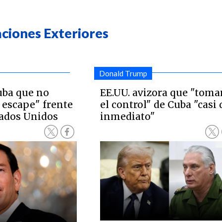
aciones Exteriores
Donald Trump
uba que no
EE.UU. avizora que "toma
 escape" frente
el control" de Cuba "casi 
tados Unidos
inmediato"