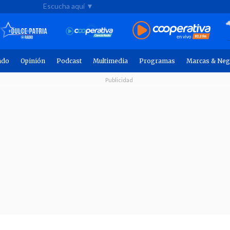
Escucha aquí ▼
ndo
Opinión
Podcast
Multimedia
Programas
Marcas & Neg