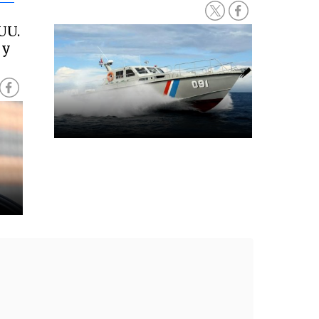
UU.
 y