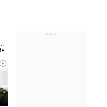
rá
de