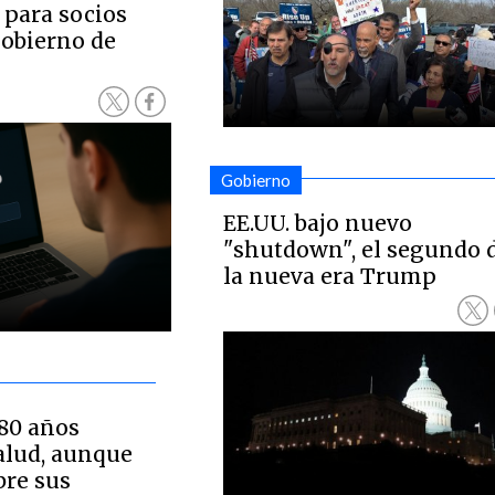
 para socios
Gobierno de
Gobierno
EE.UU. bajo nuevo
"shutdown", el segundo 
la nueva era Trump
 80 años
alud, aunque
bre sus