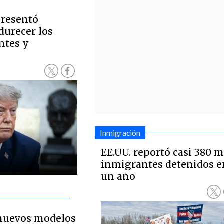
resentó
durecer los
ntes y
Inmigración
EE.UU. reportó casi 380 m
inmigrantes detenidos e
un año
nuevos modelos