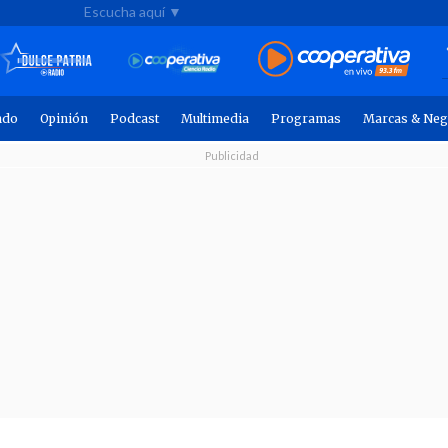
Escucha aquí ▼
ndo
Opinión
Podcast
Multimedia
Programas
Marcas & Neg