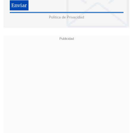
Política de Privacidad
Dado que la Cámara Baja no se reunirá
hasta el lunes,
el Pentágono y la
mayoría de las agencias nacionales
,
entre ellas la
agencia tributaria del IRS,
han cerrado temporalmente sus
puertas.
El
Comité de Reglas de la Cámara de
Representantes planea reunirse este
domingo
para preparar la votación del
lunes, que requeriría una mayoría de dos