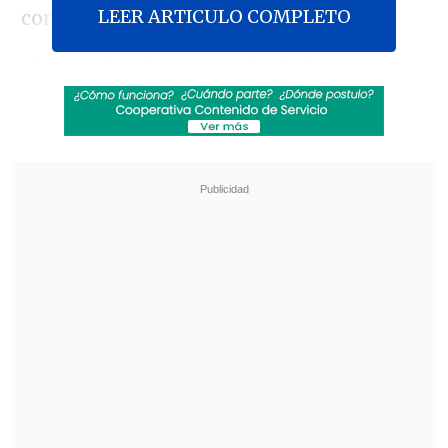
LEER ARTICULO COMPLETO
con la Casa Blanca.
El lunes la Cámara recibirá el proyecto
de financiación de varias agencias
, que
incluye mantener la financiación actual
sin cambios durante dos semanas del
Departamento de Seguridad Nacional
(DHS),
luego de que afrontara enmiendas
en el Senado, tras la disputas surgidas
por
el operativo de esa agencia en
Mineápolis donde han muerto dos
residentes baleados
por agentes de
inmigración y que ha motivado masivas
protestas.
Revisa también