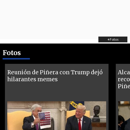
+
Fotos
Fotos
Reunión de Piñera con Trump dejó
Alca
hilarantes memes
reco
Piñ