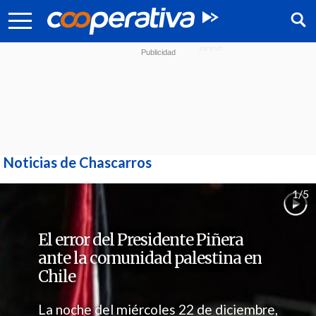
Noticias de Chascarros
1/5
El error del Presidente Piñera
ante la comunidad palestina en
Síguenos:
Chile
La noche del miércoles 22 de diciembre,