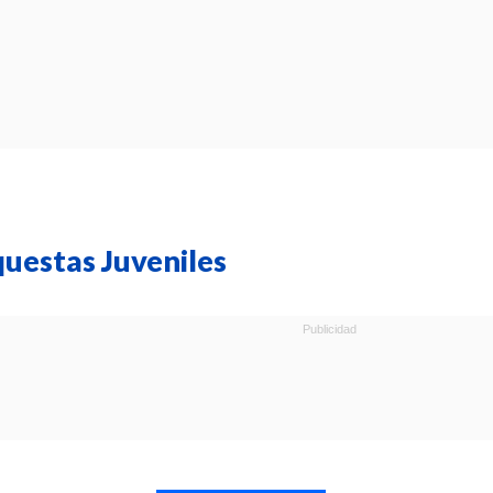
uestas Juveniles