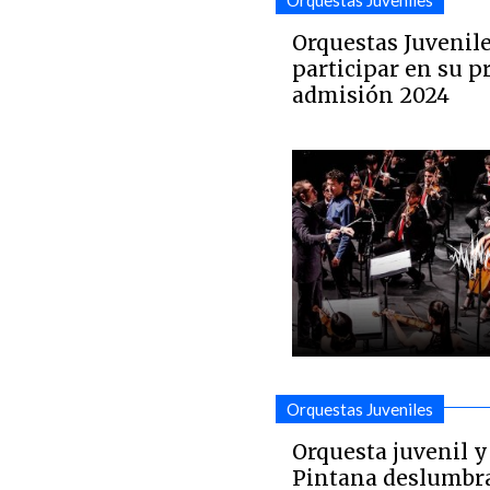
Orquestas Juveniles
Orquestas Juvenile
participar en su p
admisión 2024
Orquestas Juveniles
Orquesta juvenil 
Pintana deslumbra