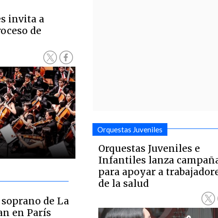
s invita a
roceso de
Orquestas Juveniles
Orquestas Juveniles e
Infantiles lanza campañ
para apoyar a trabajador
de la salud
y soprano de La
n en París