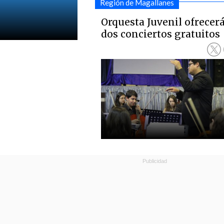
Región de Magallanes
Orquesta Juvenil ofrecer
dos conciertos gratuitos