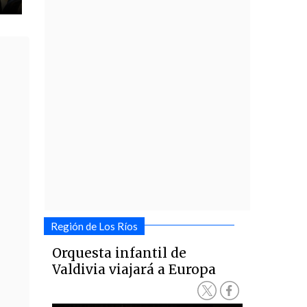
Región de Los Ríos
Orquesta infantil de
Valdivia viajará a Europa