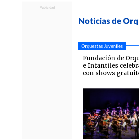
Noticias de Orq
Orquestas Juveniles
Fundación de Orqu
e Infantiles celeb
con shows gratuit