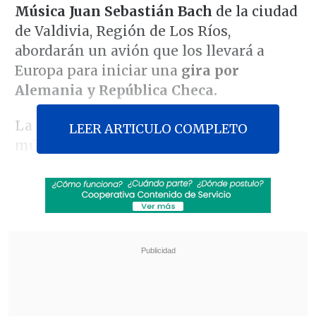
Música Juan Sebastián Bach
de la ciudad
de Valdivia, Región de Los Ríos,
abordarán un avión que los llevará a
Europa para iniciar una
gira por
Alemania y República Checa.
La primera parada de los pequeños
LEER ARTICULO COMPLETO
músicos será Erlangen, una ciudad
distante a 190 kilómetros de Munich y
luego recorrerán Nuremberg, Leipzig,
Berlín y Praga, donde
presentarán un
repertorio que "está sobre la base de
nuestro primer disco titulado Armonía
de Los Ríos, que incluye temas chilenos
y latinoamericanos"
, comentó a
Cooperativa
Alejandro Torres, director