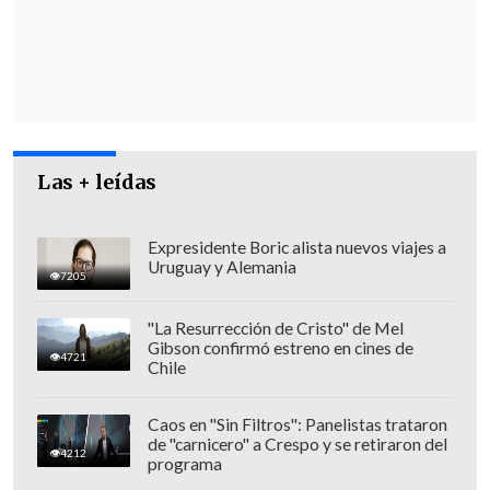
latinoamericana
popular como
guitarras y acordeones", explicó el
director.
Parte de la gira se enmarca en el primer
festival "Sonamos Latinoamérica" que se
Las + leídas
efectuará en Berlín, donde
se
encontrarán con músicos y productores
chilenos radicados en Europa y
Expresidente Boric alista nuevos viajes a
Uruguay y Alemania
realizarán presentaciones en colegios
7205
locales.
"La Resurrección de Cristo" de Mel
Gibson confirmó estreno en cines de
4721
Chile
Caos en "Sin Filtros": Panelistas trataron
de "carnicero" a Crespo y se retiraron del
4212
programa