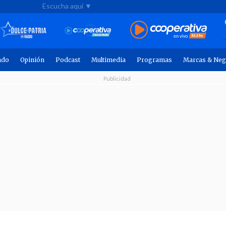
Escucha aquí ▼
ndo
Opinión
Podcast
Multimedia
Programas
Marcas & Neg