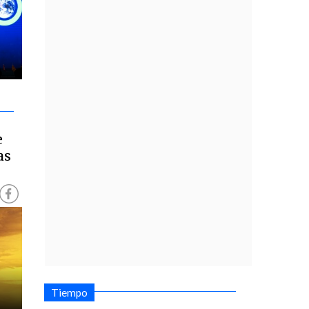
e
as
Tiempo