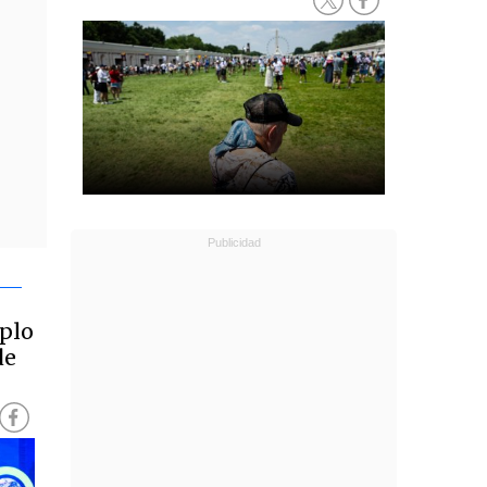
mplo
de