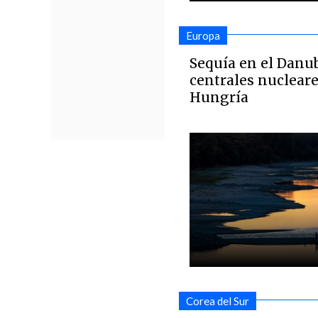
Europa
Sequía en el Danu
centrales nuclear
Hungría
Corea del Sur