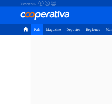
Síguenos:
País
Magazine
Deportes
Regiones
Mu