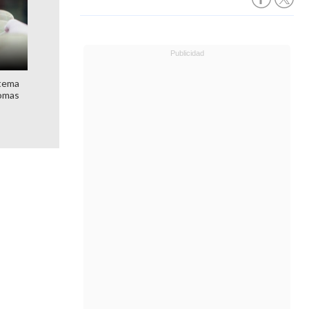
stema
nomas