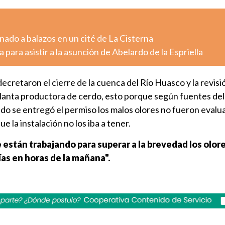
ado a balazos en un cité de La Cisterna
 para asistir a la asunción de Abelardo de la Espriella
cretaron el cierre de la cuenca del Río Huasco y la revisi
planta productora de cerdo, esto porque según fuentes del
o se entregó el permiso los malos olores no fueron evalu
 la instalación no los iba a tener.
están trabajando para superar a la brevedad los olor
as en horas de la mañana".