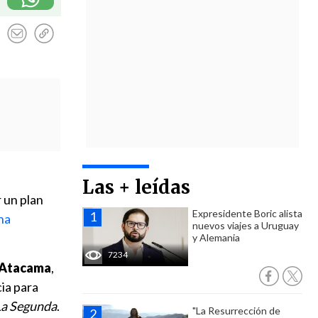
Las + leídas
 un plan
Expresidente Boric alista
 ha
nuevos viajes a Uruguay
y Alemania
7234
e Atacama
,
ia para
La Segunda
.
"La Resurrección de