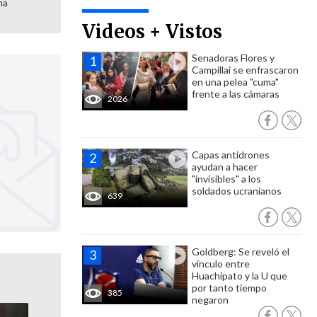
ma
Videos + Vistos
Senadoras Flores y
Campillai se enfrascaron
en una pelea "cuma"
frente a las cámaras
2026
Capas antidrones
ayudan a hacer
"invisibles" a los
soldados ucranianos
639
Goldberg: Se reveló el
vínculo entre
Huachipato y la U que
por tanto tiempo
385
negaron