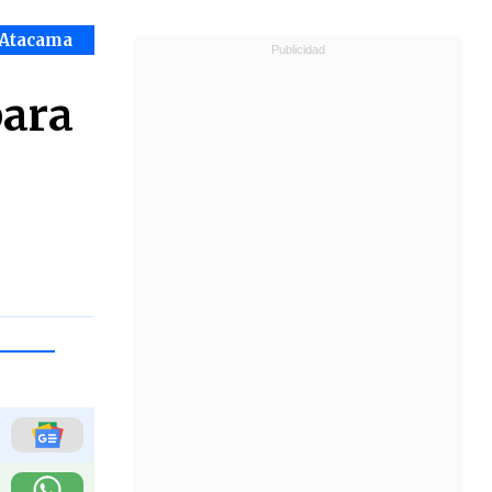
 Atacama
para