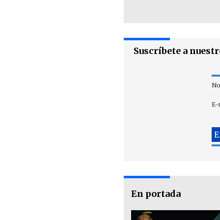
Suscríbete a nuest
No
E-
En portada