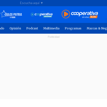
Escucha aquí ▼
ndo
Opinión
Podcast
Multimedia
Programas
Marcas & Neg