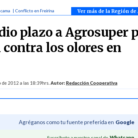
acama
| Conflicto en Freirina
Ver más de la Región de
dio plazo a Agrosuper 
 contra los olores en
 de 2012 a las 18:39hrs.
Autor:
Redacción Cooperativa
Agréganos como tu fuente preferida en
Google
Suscríbete a nuestro canal de
Whatsapp