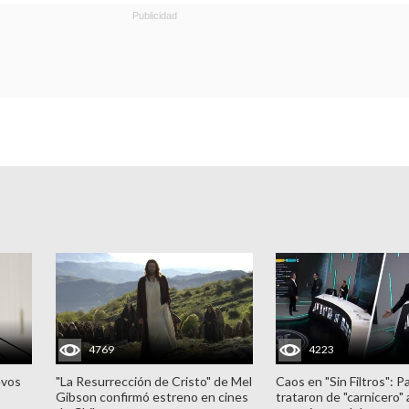
4769
4223
evos
"La Resurrección de Cristo" de Mel
Caos en "Sin Filtros": P
Gibson confirmó estreno en cines
trataron de "carnicero"