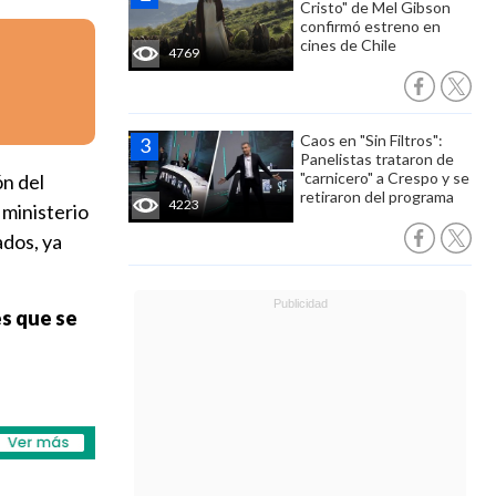
Cristo" de Mel Gibson
confirmó estreno en
cines de Chile
4769
Caos en "Sin Filtros":
Panelistas trataron de
"carnicero" a Crespo y se
ón del
retiraron del programa
4223
 ministerio
ados, ya
es que se