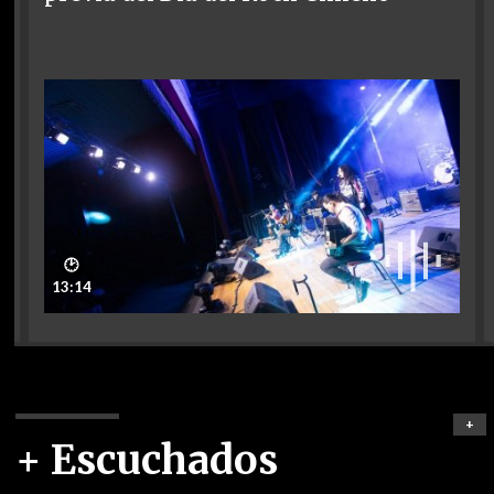
🕑
13:14
+
+ Escuchados