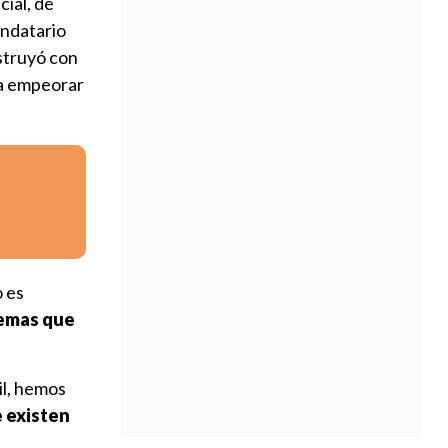
cial, de
andatario
nstruyó con
 a empeorar
o es
temas que
il, hemos
 existen