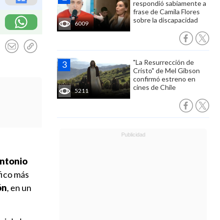
respondió sabiamente a
frase de Camila Flores
sobre la discapacidad
6009
"La Resurrección de
Cristo" de Mel Gibson
confirmó estreno en
cines de Chile
5211
ntonio
ífico más
ón
, en un