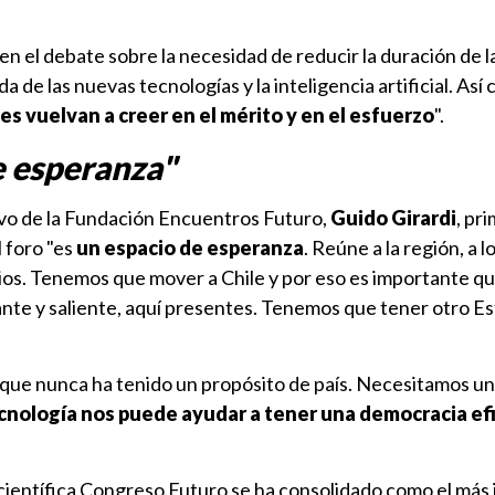
 en el debate sobre la necesidad de reducir la duración de l
da de las nuevas tecnologías y la inteligencia artificial. Así
es vuelvan a creer en el mérito y en el esfuerzo
".
e esperanza"
ivo de la Fundación Encuentros Futuro,
Guido Girardi
, pr
l foro "es
un espacio de esperanza
. Reúne a la región, a l
ipios. Tenemos que mover a Chile y por eso es importante q
nte y saliente, aquí presentes. Tenemos que tener otro Es
s que nunca ha tenido un propósito de país. Necesitamos u
ecnología nos puede ayudar a tener una democracia ef
 científica Congreso Futuro se ha consolidado como el más