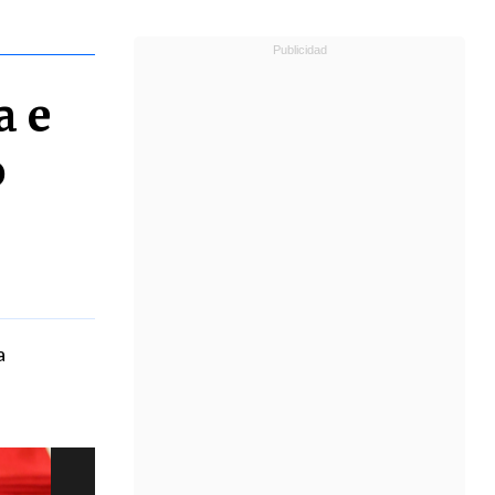
a e
o
a