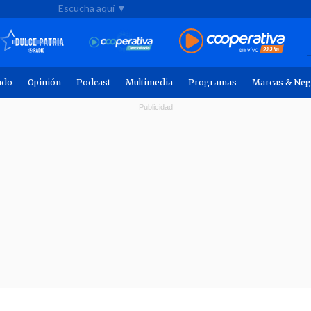
Escucha aquí ▼
ndo
Opinión
Podcast
Multimedia
Programas
Marcas & Neg