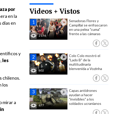
aza por
Videos + Vistos
era en la
Senadoras Flores y
s días en
Campillai se enfrascaron
en una pelea "cuma"
frente a las cámaras
2174
entíficos y
Colo Colo mostró el
,
les
"Lado B" de la
multitudinaria
bienvenida a Vozinha
802
s chilenos.
 los
Capas antidrones
ayudan a hacer
"invisibles" a los
o mirar a
soldados ucranianos
677
in