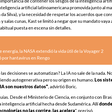
importancia de contener los sesgos de la inteligencia artifi
eligencia artificial latinoamericana promovida junto al m
a da Silva), y la necesidad de respetar los acuerdos que co
 y salas cunas, Kast se limitó a negar que su mandato vaya
abitual puesta en escena sin detalles.
 energía, la NASA extendió la vida útil de la Voyager 2
ó por hantavirus en Rengo
as decisiones se automatizan? La IA no sale de la nada. N
siendo autogenerativa pero su origen es humano.
Los sis
 IA son nuestros datos"
, advirtió Boric.
uías. Desde el Ministerio de Ciencia, en conjunto con Bras
nteligencia artificial hecha desde Sudamérica. Allí
donde
cnologías no las corrige, las acelera
", precisó.