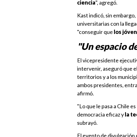
ciencia
", agregó.
Kast indicó, sin embargo,
universitarias con la llega
"conseguir que
los jóven
"Un espacio d
El vicepresidente ejecut
intervenir, aseguró que e
territorios y a los munic
ambos presidentes, entra
afirmó.
"Lo que le pasa a Chile e
democracia eficaz y
la t
subrayó.
El evento de divulgación