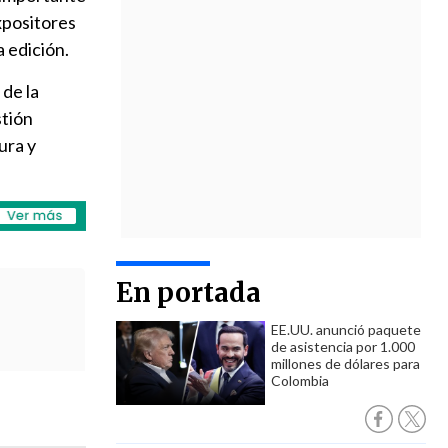
xpositores
 edición.
 de la
stión
ura y
En portada
EE.UU. anunció paquete
de asistencia por 1.000
millones de dólares para
Colombia