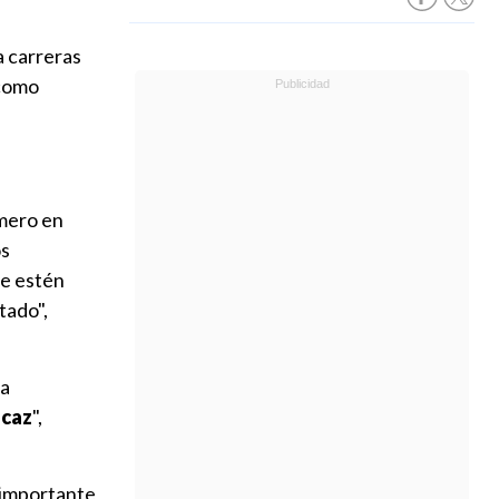
a carreras
 como
imero en
os
ue estén
tado",
na
icaz
",
 importante