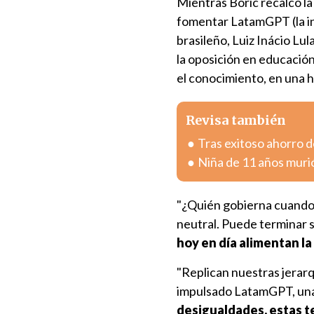
Mientras Boric recalcó la 
fomentar LatamGPT (la int
brasileño, Luiz Inácio Lul
la oposición en educación
el conocimiento, en una h
Revisa también
Tras exitoso ahorro de
Niña de 11 años muri
"¿Quién gobierna cuando l
neutral. Puede terminar 
hoy en día alimentan la
"Replican nuestras jerarq
impulsado LatamGPT, una i
desigualdades, estas te