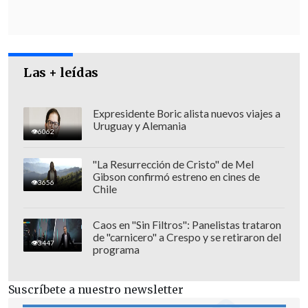
Agencia Nacional de Investigación y
Desarrollo (Anid) y en ella colaboró el
Museo Nacional de Río Seco en Punta
Las + leídas
Arenas, el Museo de Historia Natural de
Stutthart de Alemania y un investigador
de la Universidad de Manchester, en
Expresidente Boric alista nuevos viajes a
Uruguay y Alemania
Inglaterra.
6062
"La Resurrección de Cristo" de Mel
Gibson confirmó estreno en cines de
3656
Chile
Caos en "Sin Filtros": Panelistas trataron
de "carnicero" a Crespo y se retiraron del
3447
programa
Suscríbete a nuestro newsletter