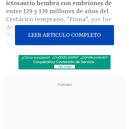
ictosaurio hembra con embriones de
entre 129 y 139 millones de años del
Cretácico temprano, "Fiona",
que fue
descubierto en el 2009 en el Glaciar
LEER ARTICULO COMPLETO
Tyndall, ubicado en el Parque Nacional
Torres del Paine.
"Fiona" es el primer ictosaurio completo
de Chile siendo, además, la única hembra
preñada de edad Valanginiana-
Hauteriviana (que tiene entre 129 y 139
millones de años del Cretácico
temprano) registrada y extraída en el
planeta, destacó la paleontóloga que
lideró la expedición,
Judith Pardo.