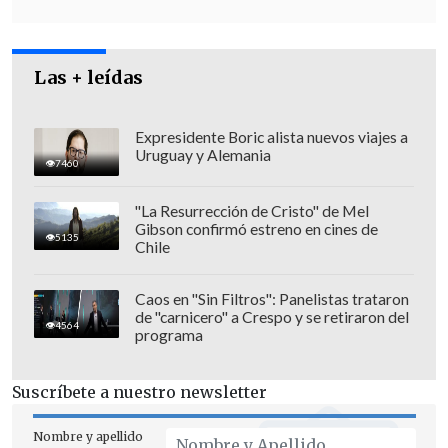
lo que no ha ocurrido, ni ocurrirá", dijo
Gómez.
Las + leídas
Expresidente Boric alista nuevos viajes a
Uruguay y Alemania
7460
"La Resurrección de Cristo" de Mel
Gibson confirmó estreno en cines de
5135
Chile
Caos en "Sin Filtros": Panelistas trataron
de "carnicero" a Crespo y se retiraron del
4564
programa
Suscríbete a nuestro newsletter
Además, añadió que "la próxima semana
-y a petición de la Corte de Apelaciones
Nombre y apellido