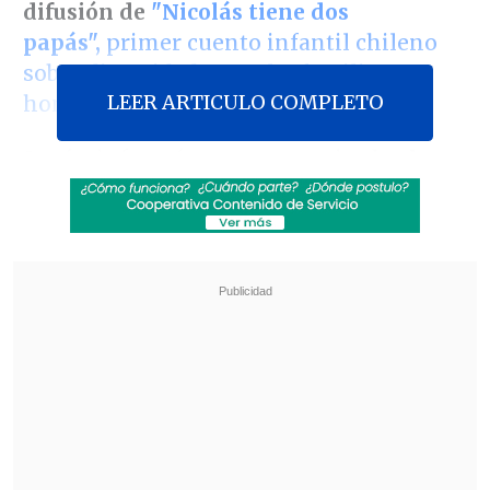
difusión de
"Nicolás tiene dos
papás",
primer cuento infantil chileno
sobre diversidad sexual y familias
LEER ARTICULO COMPLETO
homoparentales
.
Según informó en un comunicado
el
Movimiento de Integración y
Liberación Homosexual (Movilh)
, el
recurso
fue presentado el pasado 27 de octubre
por
Igor Aros
, "
quien alega que el cuento atenta
contra la estabilidad psíquica de su hija de tres
años y violenta el derecho preferente de los
padres de educar a los/as niños/as".
Revisa también
Perú tendrá sus feriados los días viernes: