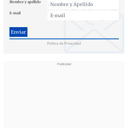
Nombre y apellido
E-mail
Política de Privacidad
El doctor
Eduardo Tobar,
vocero de la
Sociedad Chilena de Medicina Intensiva
(Sochimi), indicó que "recordar que
aproximadamente el 5 por ciento de los
pacientes requieren admisión a unidades
críticas, estiman alrededor de
120 y 160
pacientes nuevos que vamos a tener