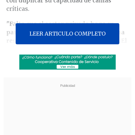
con duplicar su capacidad de camas
críticas.
"Falta que el sector privado haga su
parte y le hemos exigido mediante una
LEER ARTICULO COMPLETO
resolución que duplique su capacidad.
El
mismo ejercicio que hicimos nosotros,
usar pabellones, camas de recuperación
o pediátricas, máquinas de anestesia y
ventiladores de transporte, deben
hacerlo ahora", advirtió Zúñiga en
conversación con
La Tercera
.
Revisa también
El cáncer que padece Joe Biden es "muy
doloroso y debilitante", reveló su hijo