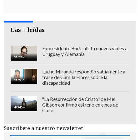
En esa línea, Zúñiga explicó que "si las
clínicas no cumplen las vamos a
Las + leídas
intervenir, lo que implica que
tomaremos el control:
iremos al lugar
con un interventor a habilitar las camas
Expresidente Boric alista nuevos viajes a
Uruguay y Alemania
o tomaremos sus equipos y los
7980
llevaremos a otros recintos que sí están
Lucho Miranda respondió sabiamente a
cumpliendo con la orden del Ministerio
frase de Camila Flores sobre la
7514
discapacidad
de Salud.
Nuestra misión prioritaria es
asegurar la disponibilidad de camas para
"La Resurrección de Cristo" de Mel
los pacientes en esta pandemia. Esto será
Gibson confirmó estreno en cines de
5404
por la razón o la fuerza".
Chile
Suscríbete a nuestro newsletter