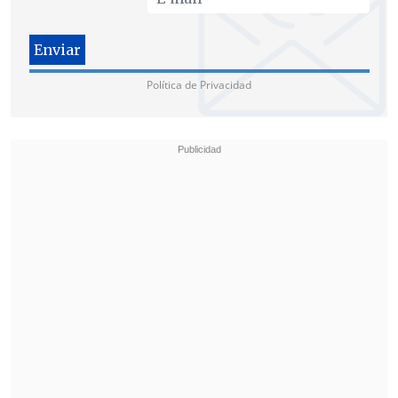
Política de Privacidad
La disciplina no requiere de una gran
infraestructura o de elementos
adicionales para ser prácticado. Además
puede desarrollarse en espacios públicos,
"contribuyendo a la convivencia, a la
confianza y a la vida en comunidad".
En Chile, el inicio de su práctica se
remonta al año 1964, con la llegada del
mexicano José Rafael Estrada, quien