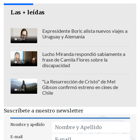
Por lo anteriormente expuesto es que
los
Las + leídas
parlamentarios consideraron
"fundamental que se reconozca un día
Expresidente Boric alista nuevos viajes a
Uruguay y Alemania
nacional dedicado a su práctica, con el
7584
objetivo de contribuir a su difusión en la
Lucho Miranda respondió sabiamente a
población,
y que las municipalidades y
frase de Camila Flores sobre la
5670
establecimientos educacionales, a
discapacidad
propósito de este día nacional, puedan
ofrecer más talleres y cursos de esta
"La Resurrección de Cristo" de Mel
Gibson confirmó estreno en cines de
actividad".
5191
Chile
Suscríbete a nuestro newsletter
Nombre y apellido
E-mail