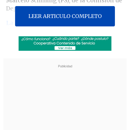
Marcelo Schilling (PS), de la Comisión de
Deportes.
LEER ARTICULO COMPLETO
La iniciativa fue presentada por
los
diputados Jaime Pilowsky (DC), Sergio
Espejo (DC),Tucapel Jiménez (PPD),
Marco Antonio Núñez (PPD), Alberto
Robles (PRSD), Osvaldo Urrutia (UDI),
Patricio Vallespín (PPD), Matías Walker
(DC), Maya Fernández (PS) y Cristina
Girardi (PPD); y
ya fue enviada al Senado
para cumplir con su segundo trámite
constitucional.
Revisa también
Día del Niño: Fundación advierte que en Chile