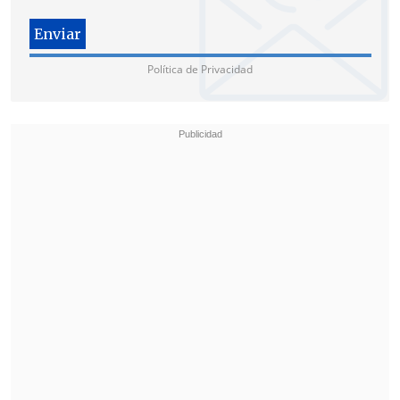
problemas de salud mental", advirtió.
Chaná identificó algunos factores que
Política de Privacidad
podrían influir en los cambios de ánimo:
"Uno de ellos es
el nivel socioeconómico,
como por ejemplo la vivienda. Otro
punto es la edad avanzada, problemas
de salud y la capacidad a la adaptación
al calor que tiene las personas"
.
En esa línea, recordó que un estudio de
los años 80 reveló que mientras más alta
es la temperatura, más probable es que
los conductores toquen la bocina.
"Con temperaturas elevadas, entre 26 y
30 grados, se demuestra que aparece una