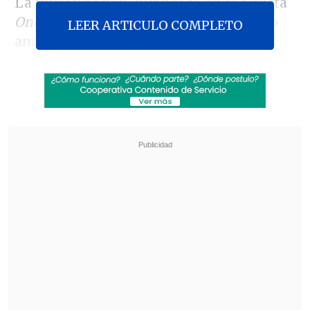
La investigación, publicada en la revista
One Earth
, postula que el calor "no solo
LEER ARTICULO COMPLETO
amenaza la saludad física o la
productividad económica, sino que
también afecta el estado de ánimo de las
personas, a diario, en todo el mundo",
explicó
Siqi Zheng
, uno de los autores de
esta.
Revisa también
Eclipse solar comenzará en Siberia y cruzará el
Ártico antes de llegar a España
Revolución científica: un sistema de IA creó,
desde cero, genomas funcionales para
combatir bacterias resistentes