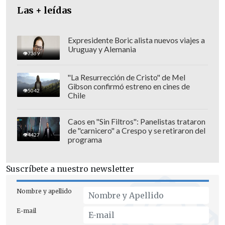
emocional
".
Las + leídas
Expresidente Boric alista nuevos viajes a
Uruguay y Alemania
7369
"La Resurrección de Cristo" de Mel
Gibson confirmó estreno en cines de
5042
Chile
Caos en "Sin Filtros": Panelistas trataron
de "carnicero" a Crespo y se retiraron del
4427
programa
Suscríbete a nuestro newsletter
"Hay poblaciones que tienen mayor
Nombre y apellido
vulnerabilidad, especialmente aquellas
E-mail
que están previamente afectadas por