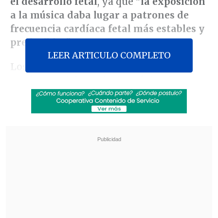
el desarrollo fetal
, ya que
"la exposición
a la música daba lugar a patrones de
frecuencia cardíaca fetal más estables y
predecibles".
LEER ARTICULO COMPLETO
Los investigadores de la Universidad
Autónoma del Estado de México, la
Universidad Autónoma Metropolitana, el
Hospital General Nicolás San Juan y el
Instituto Nacional de Cardiología
Ignacio Chávez estudiaron el
efecto en el
latido cardíaco fetal
.
Revisa también
OpenAI paraliza su nuevo modelo Astra: es un
riesgo de ciberseguridad