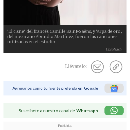
'El cisne', del francés Camille Saint-Saëns, y 'Arpa de oro',
del mexicano Abundio Martínez, fueron las canciones
utilizadas en el estudio.
Unspleash
Llévatelo:
Agréganos como tu fuente preferida en
Google
Suscríbete a nuestro canal de
Whatsapp