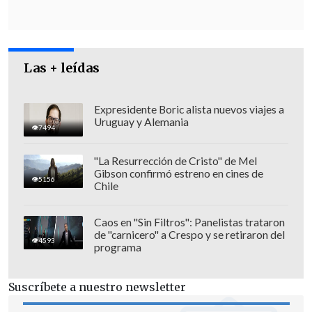
individuales
.
Las + leídas
Expresidente Boric alista nuevos viajes a
Uruguay y Alemania
7494
"La Resurrección de Cristo" de Mel
Gibson confirmó estreno en cines de
5156
Chile
Caos en "Sin Filtros": Panelistas trataron
de "carnicero" a Crespo y se retiraron del
4593
programa
Esta última puede proporcionar
información sobre la
maduración del
Suscríbete a nuestro newsletter
sistema nervioso autónomo del feto,
ya