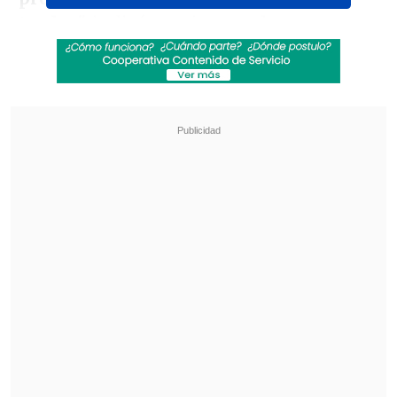
tardar",
indicó este jueves el magnate en
su cuenta oficial de la red social, tras la
presentación de la cuarta versión del
robot de su propiedad.
Revisa también
SuperGeek en Cooperativa: El trabajo en
terreno de Entel en ayuda a damnificados en
Islón
OpenAI paraliza su nuevo modelo Astra: es un
riesgo de ciberseguridad
Musk destacó la pronta llegada de Grok a
sus autos y también que esta nueva
versión tiene la capacidad de cantar,