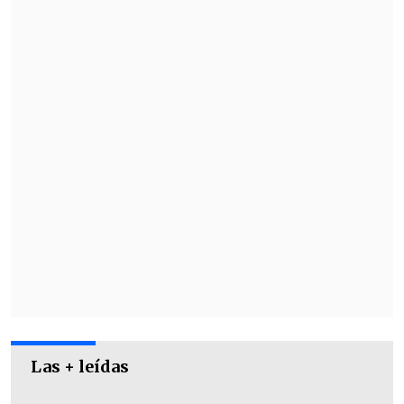
simular acentos y promete capacidades
avanzadas en comprensión de texto y
una mayor fluidez de respuesta en
comparación a las versiones anteriores.
Las + leídas