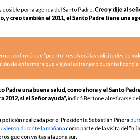
s posible por la agenda del Santo Padre
. Creo y dije al señ
, y creo también el 2011, el Santo Padre tiene una a
ierno confirmó que "pronto" resolverá las solicitudes de ind
ción de enfermera que viajó al extranjero durante licencia 
o
to Padre una buena salud, como ahora y el Santo Padr
a 2012, si el Señor ayuda",
indicó Bertone al retirarse de
a petición realizada por el Presidente Sebastián Piñera
dur
tuvieron durante la mañana
como parte de la visita del "n
prosigue con visitas a la zona sur.