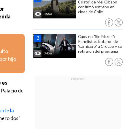
Cristo" de Mel Gibson
confirmó estreno en
or
cines de Chile
3660
genda
Caos en "Sin Filtros":
Panelistas trataron de
"carnicero" a Crespo y se
ulto
retiraron del programa
3456
por hijo
e es
l Palacio de
ante la
úmero dos"