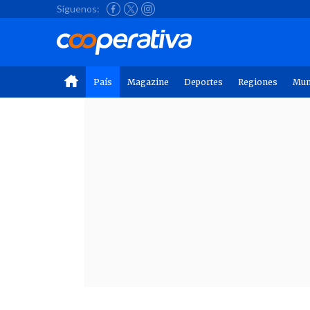
Síguenos:
País
Magazine
Deportes
Regiones
Mu