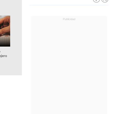
e
njero