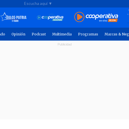
Escucha aquí ▼
ndo
Opinión
Podcast
Multimedia
Programas
Marcas & Neg