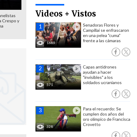
Videos + Vistos
anelistas
 a Crespo y
Senadoras Flores y
ma
Campillai se enfrascaron
en una pelea "cuma"
frente a las cámaras
1689
Capas antidrones
ayudan a hacer
"invisibles" a los
soldados ucranianos
571
Para el recuerdo: Se
cumplen dos años del
oro olímpico de Francisca
Crovetto
328