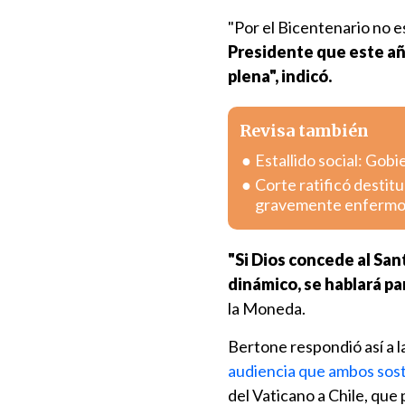
"Por el Bicentenario no e
Presidente que este año
plena", indicó.
Revisa también
Estallido social: Gob
Corte ratificó destitu
gravemente enferm
"Si Dios concede al San
dinámico, se hablará par
la Moneda.
Bertone respondió así a l
audiencia que ambos sos
del Vaticano a Chile, que 