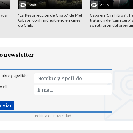
3660
3456
evos
"La Resurrección de Cristo" de Mel
Caos en "Sin Filtros": P
Gibson confirmó estreno en cines
trataron de "carnicero"
de Chile
se retiraron del progra
ro newsletter
mbre y apellido
mail
Política de Privacidad