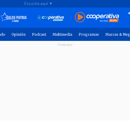
Escucha aquí ▼
ndo
Opinión
Podcast
Multimedia
Programas
Marcas & Neg