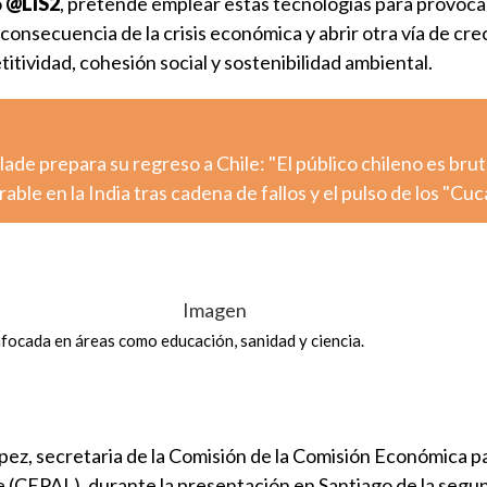
o
@LIS2
, pretende emplear estas tecnologías para provoca
onsecuencia de la crisis económica y abrir otra vía de cr
itividad, cohesión social y sostenibilidad ambiental.
de prepara su regreso a Chile: "El público chileno es brut
ble en la India tras cadena de fallos y el pulso de los "Cu
focada en áreas como educación, sanidad y ciencia.
pez, secretaria de la Comisión de la Comisión Económica p
e (CEPAL), durante la presentación en Santiago de la segu