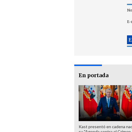
No
E-
En portada
Kast presentó en cadena nac
su "Agenda contra el Crimen