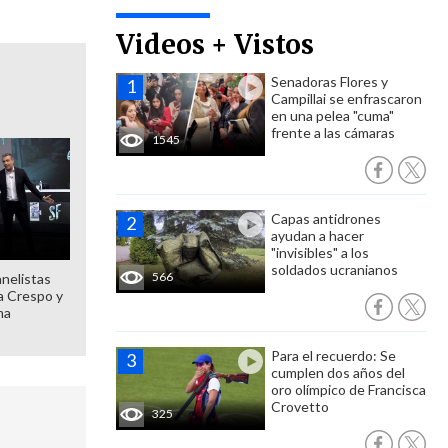
Videos + Vistos
Senadoras Flores y
Campillai se enfrascaron
en una pelea "cuma"
frente a las cámaras
1545
Capas antidrones
ayudan a hacer
"invisibles" a los
soldados ucranianos
566
anelistas
 a Crespo y
ma
Para el recuerdo: Se
cumplen dos años del
oro olímpico de Francisca
Crovetto
325