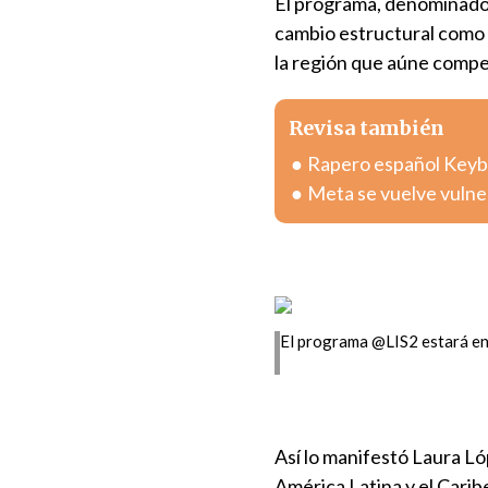
El programa, denominad
cambio estructural como c
la región que aúne compet
Revisa también
Rapero español Keybla
Meta se vuelve vulnera
El programa @LIS2 estará en
Así lo manifestó Laura Ló
América Latina y el Carib