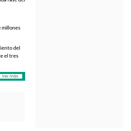
 millones
ciento del
e el tres