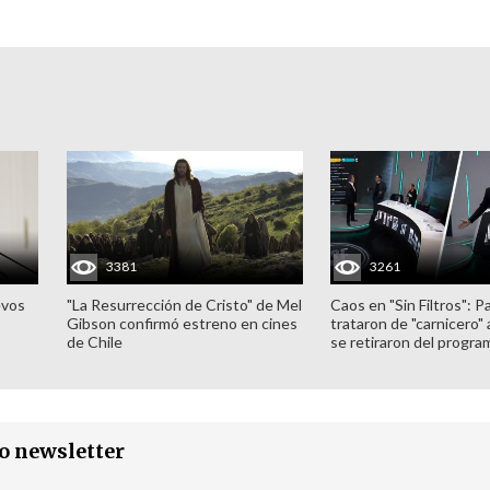
3381
3261
evos
"La Resurrección de Cristo" de Mel
Caos en "Sin Filtros": P
Gibson confirmó estreno en cines
trataron de "carnicero"
de Chile
se retiraron del progra
ro newsletter