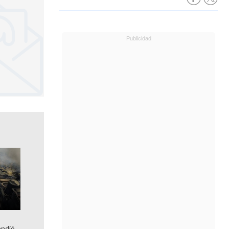
a
endió