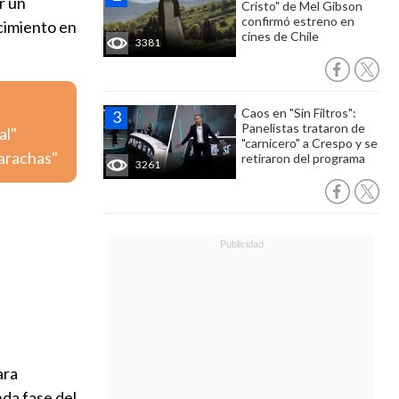
r un
Cristo" de Mel Gibson
confirmó estreno en
ecimiento en
cines de Chile
3381
Caos en "Sin Filtros":
Panelistas trataron de
al"
"carnicero" a Crespo y se
carachas"
retiraron del programa
3261
ara
nda fase del