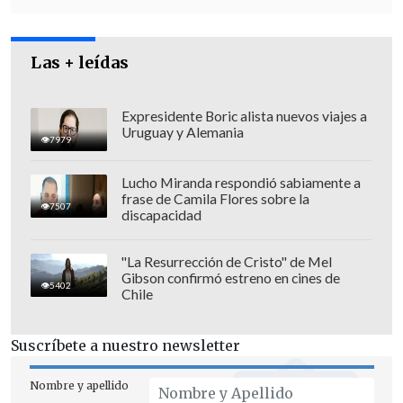
Las + leídas
Expresidente Boric alista nuevos viajes a
Uruguay y Alemania
7979
Lucho Miranda respondió sabiamente a
frase de Camila Flores sobre la
7507
discapacidad
"Año cero" también arriesga sanción
"La Resurrección de Cristo" de Mel
Gibson confirmó estreno en cines de
5402
Chile
El CNTV también formuló cargos a
Canal
13
por la exhibición del programa "Año
Suscríbete a nuestro newsletter
cero", los días 13 y 14 de enero de 2011,
donde fue mostrada una secuencia, en la
Nombre y apellido
que los participantes
sacrifican, asan y