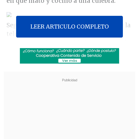
en que mató y cocinó a una culebra.
Según informó el organismo rector de la
LEER ARTICULO COMPLETO
televisión, se afectó la dignidad de las
personas de la comunidad homosexual y
se vulneró el principio pluralista.
Revisa también
Revelan video clave sobre el accidente de
José Antonio Neme en Las Condes
"Heated Rivalry" suma a dos nuevos
protagonistas: cuándo se estrena su segunda
temporada
En el acta se deja patente, que
"la