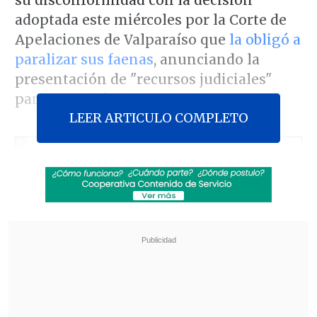
su disconformidad con la decisión
adoptada este miércoles por la Corte de
Apelaciones de Valparaíso que
la obligó a
paralizar sus faenas
, anunciando la
presentación de "recursos judiciales"
para revertirla.
LEER ARTICULO COMPLETO
La compañía aseguró estar "comprometida" con los vecinos
y con el "desarrollo sustentable". (Foto: UPI)
"Nuestra área jurídica se encuentra
analizando dicha resolución para dar fiel
y estricto cumplimiento a lo resuelto por
el Tribunal. Sin perjuicio de lo anterior,
División Ventanas considera no
justificada la medida
, por lo que