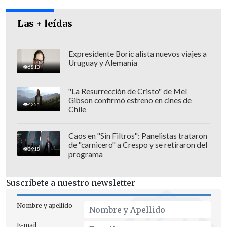
Las + leídas
Expresidente Boric alista nuevos viajes a
Uruguay y Alemania
6813
"La Resurrección de Cristo" de Mel
Gibson confirmó estreno en cines de
4251
Chile
Caos en "Sin Filtros": Panelistas trataron
de "carnicero" a Crespo y se retiraron del
3918
programa
Por otro lado, el comunicado expresa que
"
nada se plantea ni se clarifica sobre el
Suscríbete a nuestro newsletter
rol del Ministerio de Educación, pese a
que los movimientos sociales y
Nombre y apellido
ciudadanos han dicho por siete meses la
E-mail