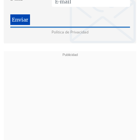
necesidad de aumentar su influencia".
El Colegio de Profesores recibió el
documento durante la tarde de este
Política de Privacidad
martes,
luego de visitar La Moneda para
solicitar el proyecto
.
Por su parte,
el ministro Felipe Bulnes
declinó entregar detalles del proyecto
,
ya que "hoy día estoy en Presupuesto, he
trabajado durante muchos meses, por
sacar el Presupuesto adelante".
"Mañana será el día de la
desmunicipalización, les ruego paciencia
en eso, y mañana tendremos
oportunidad de comentar las