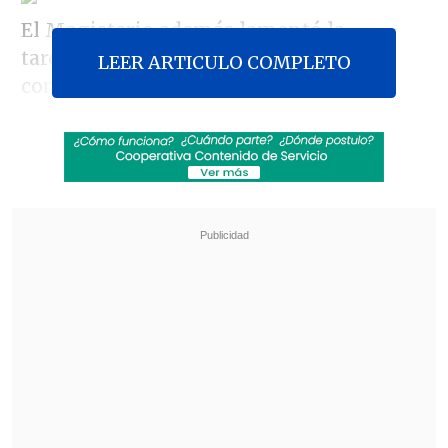
El Magisterio además lamentó la
tardanza con que el Ejecutivo dio a
LEER ARTICULO COMPLETO
conocer esta propuesta a los actores
sociales, movilizados desde hace siete
meses.
Revisa también
"Sin fachadas": SII y CNC lanzan plataforma
para denunciar locales comerciales
sospechosos
Chile supera los 1,6 millones de extranjeros
residentes
"Queda en evidencia que se continúa con
una municipalización disfrazada, ya que