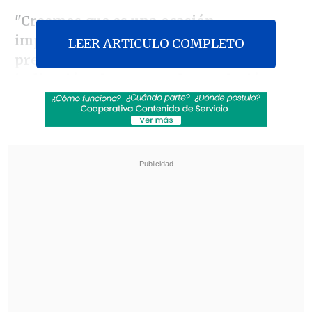
"Creemos que es una ocasión
importante para hacerlo. Habíamos
LEER ARTICULO COMPLETO
presentado esta medida como
indicación al proyecto de regulación a
la unión de parejas, pero la Comisión de
la Familia, con una mayoría
conservadora, acordó que las ideas
matrices eran sólo para los
heterosexuales", sostuvo la diputada.
Revisa también
Kast arribó a Colombia para asistir a la
asunción de Abelardo de la Espriella
Cayó banda que operaba secuestros, armas y
drogas en Osorno