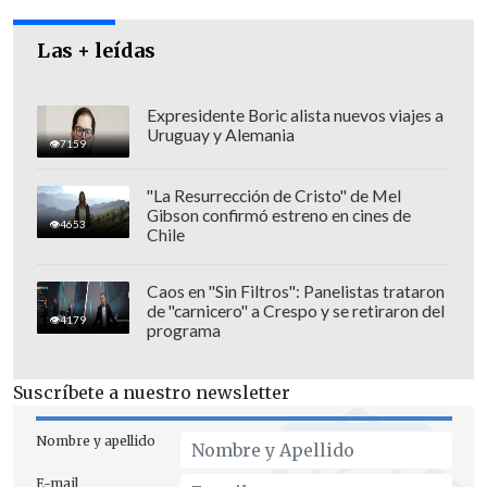
Las + leídas
Expresidente Boric alista nuevos viajes a
Uruguay y Alemania
7159
"La Resurrección de Cristo" de Mel
Gibson confirmó estreno en cines de
4653
"Yo voy a ser siempre un defensor de la
Chile
familia y creo que el matrimonio, por su
esencia, es entre un hombre y una mujer
Caos en "Sin Filtros": Panelistas trataron
de "carnicero" a Crespo y se retiraron del
que se complementan para formar una
4179
programa
familia y, si Dios quiere, tener hijos",
indicó el candidato de derecha.
Suscríbete a nuestro newsletter
"Pero cuando hablo de las parejas que no
Nombre y apellido
están casadas estoy hablando de todas
E-mail