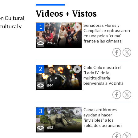
Videos + Vistos
ón Cultural
Senadoras Flores y
cultural y
Campillai se enfrascaron
en una pelea "cuma"
frente a las cámaras
2207
Colo Colo mostró el
"Lado B" de la
multitudinaria
bienvenida a Vozinha
844
Capas antidrones
ayudan a hacer
"invisibles" a los
soldados ucranianos
682