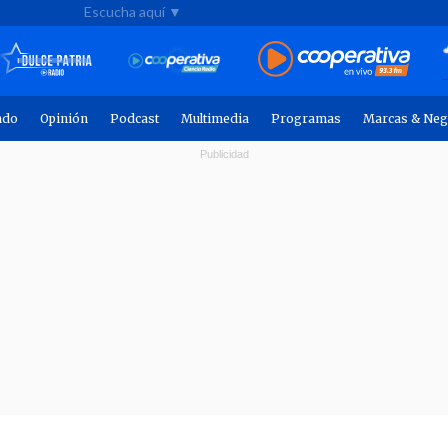
Escucha aquí ▼
ndo
Opinión
Podcast
Multimedia
Programas
Marcas & Neg