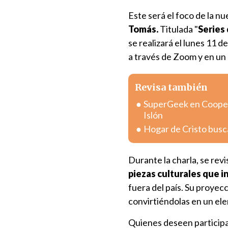
Este será el foco de la nu
Tomás.
Titulada "
Series 
se realizará el lunes 11 d
a través de Zoom y en un
Revisa también
SuperGeek en Coopera
Islón
Hogar de Cristo busc
Durante la charla, se revi
piezas culturales que i
fuera del país. Su proyecc
convirtiéndolas en un ele
Quienes deseen participa