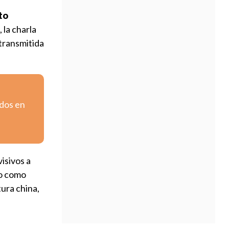
to
, la charla
transmitida
ados en
visivos a
ro como
tura china,