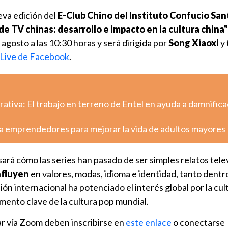
eva edición del
E-Club Chino del Instituto Confucio San
de TV chinas: desarrollo e impacto en la cultura china"
e agosto a las 10:30 horas y será dirigida por
Song Xiaoxi
y 
Live de Facebook
.
tiva: El trabajo en terreno de Entel en ayuda a damnific
a emprendedores para mejorar la vida de adultos mayores
sará cómo las series han pasado de ser simples relatos tele
nfluyen
en valores, modas, idioma e identidad, tanto dent
ión internacional ha potenciado el interés global por la cul
mento clave de la cultura pop mundial.
r vía Zoom deben inscribirse en
este enlace
o conectarse