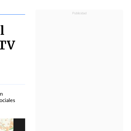
l
 TV
an
ociales