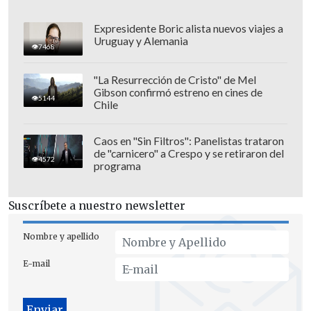
Expresidente Boric alista nuevos viajes a
Uruguay y Alemania
7468
"La Resurrección de Cristo" de Mel
Gibson confirmó estreno en cines de
5144
Chile
Caos en "Sin Filtros": Panelistas trataron
de "carnicero" a Crespo y se retiraron del
4572
programa
Suscríbete a nuestro newsletter
El objetivo es "
cubrir las ausencias
Nombre y apellido
notables de numerosas creadoras y
E-mail
coleccionistas
" para así "completar la
historia del arte universal", siguiendo la