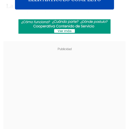
La iniciativa reúne a
41 artistas
españolas y chinas
gracias al
comisariado de las expertas en arte
contemporáneo Rosina Gómez-Baeza,
Ma Nan y Lucía Ybarra.
Revisa también
¿Hace cuánto no visitas el parque
Fantasilandia? Este puede ser el momento
perfecto para volver
Creciendo Juntos: La semana mundial de la
lactancia materna
Según la institución, las obras se
reparten en ejes temáticos con un