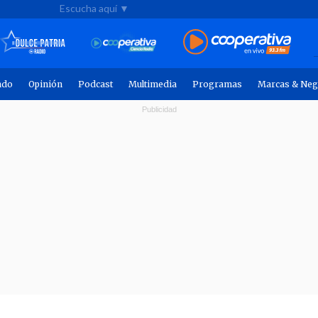
Escucha aquí ▼
ndo
Opinión
Podcast
Multimedia
Programas
Marcas & Neg