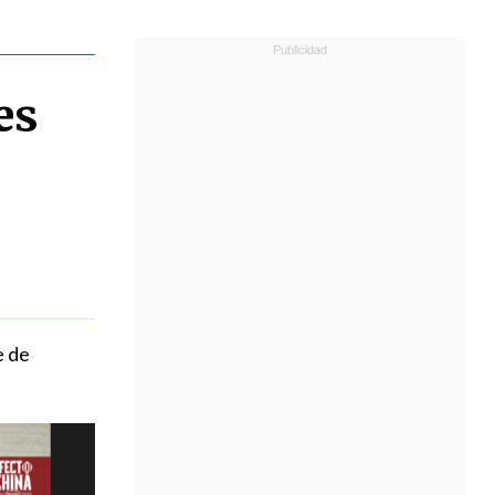
es
e de