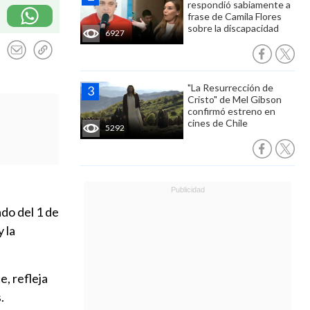
respondió sabiamente a
frase de Camila Flores
sobre la discapacidad
6927
"La Resurrección de
Cristo" de Mel Gibson
confirmó estreno en
cines de Chile
5292
ado del 1 de
y la
, refleja
.