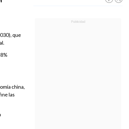
l
2030), que
l.
,8%
omía china,
ine las
a