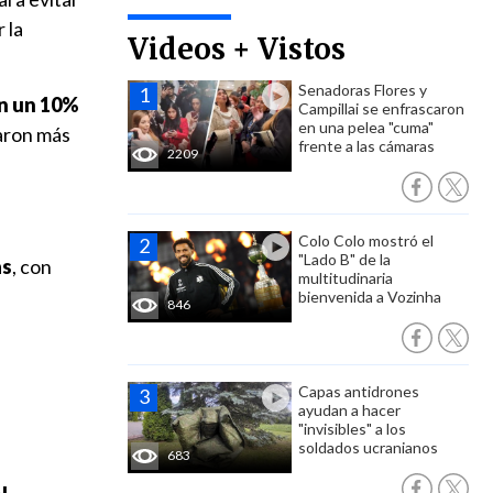
 la
Videos + Vistos
Senadoras Flores y
on un 10%
Campillai se enfrascaron
en una pelea "cuma"
aron más
frente a las cámaras
2209
Colo Colo mostró el
"Lado B" de la
as
, con
multitudinaria
bienvenida a Vozinha
846
Capas antidrones
ayudan a hacer
"invisibles" a los
soldados ucranianos
683