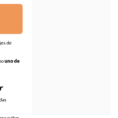
jes de
omo
uno de
r
adas
ara evitar