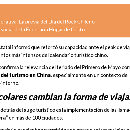
ativa: La previa del Día del Rock Chileno
l social de la Funeraria Hogar de Cristo
statal informó que reforzó su capacidad ante el peak de via
tos más intensos del calendario turístico chino.
onfirma la relevancia del feriado del Primero de Mayo c
 del turismo en China
, especialmente en un contexto de
 interno.
olares cambian la forma de viaja
 detrás del auge turístico es la implementación de las llam
era"
en más de 100 ciudades.
endario escolar han permitido adelantar o retrasar viajes p