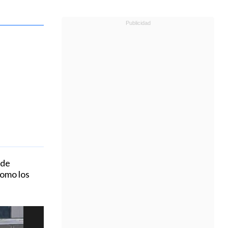
 de
como los