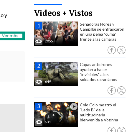
Videos + Vistos
co y
Senadoras Flores y
Campillai se enfrascaron
en una pelea "cuma"
frente a las cámaras
2055
Capas antidrones
ayudan a hacer
"invisibles" a los
soldados ucranianos
649
Colo Colo mostró el
"Lado B" de la
multitudinaria
bienvenida a Vozinha
631