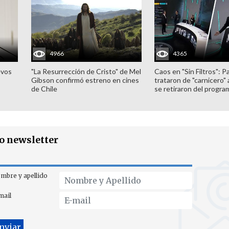
4966
4365
evos
"La Resurrección de Cristo" de Mel
Caos en "Sin Filtros": P
Gibson confirmó estreno en cines
trataron de "carnicero"
de Chile
se retiraron del progra
ro newsletter
mbre y apellido
mail