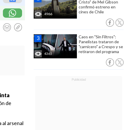
Cristo" de Mel Gibson
confirmó estreno en
cines de Chile
4966
Caos en "Sin Filtros":
Panelistas trataron de
"carnicero" a Crespo y se
retiraron del programa
4365
uinta
ión de
 al arsenal