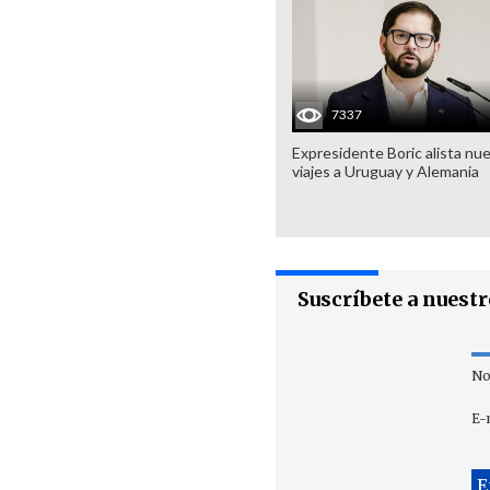
7337
Expresidente Boric alista nu
viajes a Uruguay y Alemania
Suscríbete a nuest
No
E-