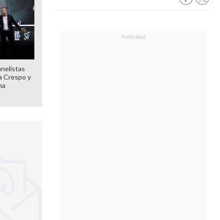
anelistas
 a Crespo y
ma