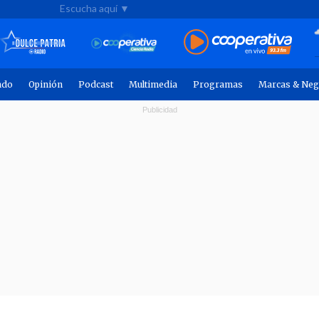
Escucha aquí ▼
ndo
Opinión
Podcast
Multimedia
Programas
Marcas & Neg