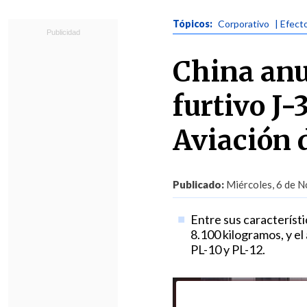
Tópicos:
Corporativo
| Efect
China anu
furtivo J-
Aviación 
Publicado:
Miércoles, 6 de N
Entre sus característi
8.100 kilogramos, y el
PL-10 y PL-12.