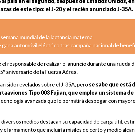
 al país en el segundo, después de Estados Unidos, en
as de este tipo: el J-20 y el recién anunciado J-35A.
 semana mundial de la lactancia materna
 gana automóvil eléctrico tras campaña nacional de benef
 el responsable de realizar el anuncio durante una rueda 
5º aniversario de la Fuerza Aérea.
an sido revelados sobre el J-35A, pero
se sabe que está 
rtaaviones Tipo 003 Fujian, que emplea un sistema de
 tecnología avanzada que le permitirá despegar con mayor
, diversos medios destacan su capacidad de carga útil, est
y el armamento que incluiría misiles de corto y medio alc