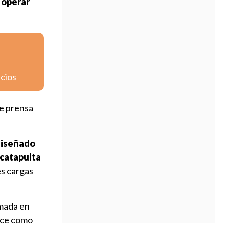
 operar
icios
de prensa
diseñado
 catapulta
es cargas
imada en
ance como