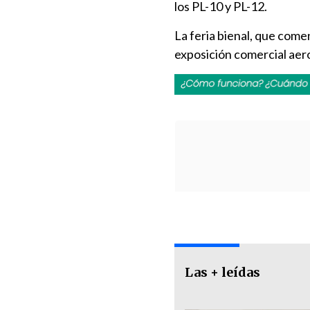
los PL-10 y PL-12.
La feria bienal, que come
exposición comercial aer
Las + leídas