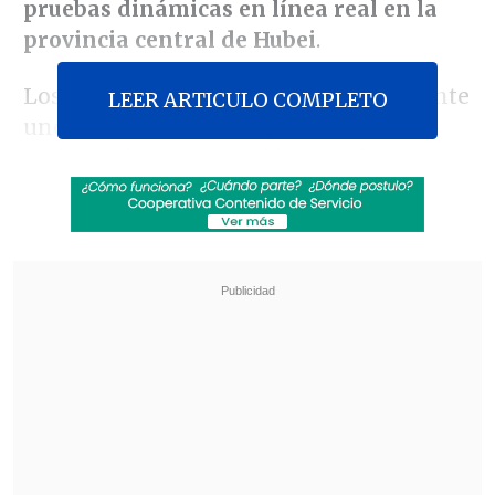
pruebas dinámicas en línea real en la
provincia central de Hubei
.
Los ensayos, que se prolongarán durante
LEER ARTICULO COMPLETO
unos 15 días, tienen lugar en el tramo
Wuhan-Yichang
de la línea
Wuhan-
Chongqing-Chengdu
, un trayecto recién
construido que ofrece condiciones
adecuadas para validar el rendimiento
técnico sin interferir con el tráfico
ferroviario regular.
Revisa también
Creciendo Juntos: La semana mundial de la
lactancia materna
Conductor de inDrive gana automóvil