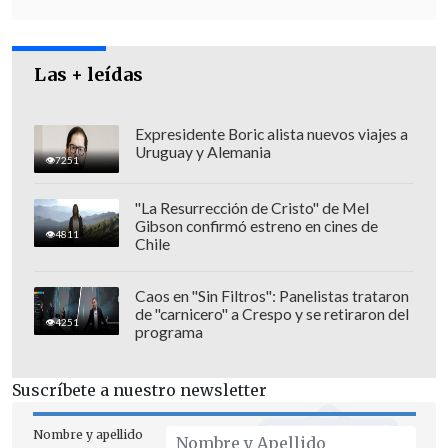
la red de alta velocidad china, fijados en
350 km/h.
Las + leídas
Expresidente Boric alista nuevos viajes a
Uruguay y Alemania
7251
"La Resurrección de Cristo" de Mel
Gibson confirmó estreno en cines de
4811
Chile
Caos en "Sin Filtros": Panelistas trataron
de "carnicero" a Crespo y se retiraron del
4251
programa
Suscríbete a nuestro newsletter
El CR450 es una evolución del
modelo
Fuxing
,
el primer tren de alta velocidad
Nombre y apellido