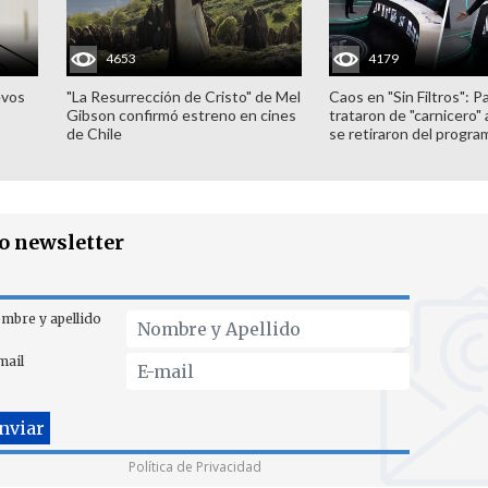
4653
4179
evos
"La Resurrección de Cristo" de Mel
Caos en "Sin Filtros": P
Gibson confirmó estreno en cines
trataron de "carnicero"
de Chile
se retiraron del progra
ro newsletter
mbre y apellido
mail
Política de Privacidad