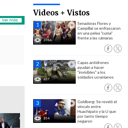
Videos + Vistos
Senadoras Flores y
Campillai se enfrascaron
en una pelea "cuma"
frente a las cámaras
2014
Capas antidrones
ayudan a hacer
"invisibles" a los
soldados ucranianos
637
Goldberg: Se reveló el
vínculo entre
Huachipato y la U que
por tanto tiempo
354
negaron