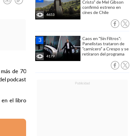
Cristo" de Mel Gibson
confirmó estreno en
cines de Chile
4653
Caos en "Sin Filtros":
Panelistas trataron de
"carnicero" a Crespo y se
retiraron del programa
4179
n más de 70
del podcast
 en el libro