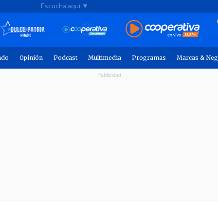
Escucha aquí ▼
ndo
Opinión
Podcast
Multimedia
Programas
Marcas & Neg