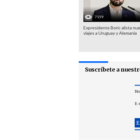
7159
Expresidente Boric alista nu
viajes a Uruguay y Alemania
Suscríbete a nuest
No
E-