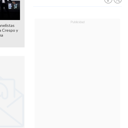
anelistas
 a Crespo y
ma