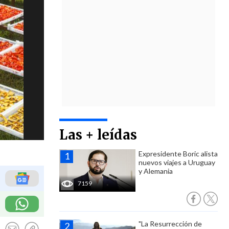
Las + leídas
Expresidente Boric alista
nuevos viajes a Uruguay
y Alemania
7159
"La Resurrección de