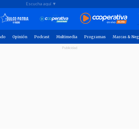
Escucha aquí ▼
ndo
Opinión
Podcast
Multimedia
Programas
Marcas & Neg