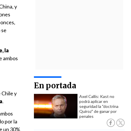
China, y
iones
tonces,
 se
, la
de ambos
En portada
 Chile y
Axel Callís: Kast no
a
.
podrá aplicar en
seguridad la "doctrina
Quiroz" de ganar por
 ambos
penales
o por la
ne un 30%