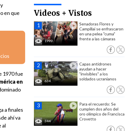
 y
Videos + Vistos
to en que
Senadoras Flores y
Campillai se enfrascaron
en una pelea "cuma"
frente a las cámaras
1999
icios
Capas antidrones
ayudan a hacer
de 1970 fue
"invisibles" a los
soldados ucranianos
américa en
634
 dominado
Para el recuerdo: Se
a a finales
cumplen dos años del
oro olímpico de Francisca
sde ahí va
Crovetto
344
 al