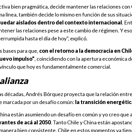
tiva bien pragmática, decide mantener las relaciones con 
ma línea, también decide lo mismo en función de sus situac
quedar aislados dentro del contexto internacional
. En
ner las relaciones pese a este cambio de régimen. Y eso
rrumpida hasta el día de hoy", explicó.
s bases para que,
con el retorno a la democracia en Chile
nuevo impulso"
, coincidiendo con la apertura económica 
 vínculo que hoy es fundamentalmente comercial.
 alianza
as décadas, Andrés Bórquez proyecta que la relación entre
e marcada por un desafío común:
la transición energétic
China están asumiendo un desafío en común y yo creo que
antes de acá al 2050
. Tanto Chile y China están apostand
 manera bien consistente. Chile en estos momentos ya tie