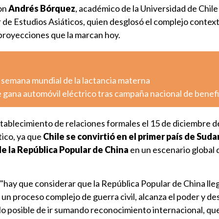
con
Andrés Bórquez
, académico de la Universidad de Chile
 de Estudios Asiáticos, quien desglosó el complejo contex
s proyecciones que la marcan hoy.
 semana mundial de la lactancia materna
 gana automóvil eléctrico tras campaña nacional de benef
stablecimiento de relaciones formales el 15 de diciembre 
tico, ya que
Chile se convirtió en el primer país de Sud
e la República Popular de China
en un escenario global
"hay que considerar que la República Popular de China lleg
 un proceso complejo de guerra civil, alcanza el poder y de
lo posible de ir sumando reconocimiento internacional, que