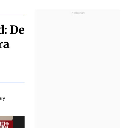
d: De
ra
a y