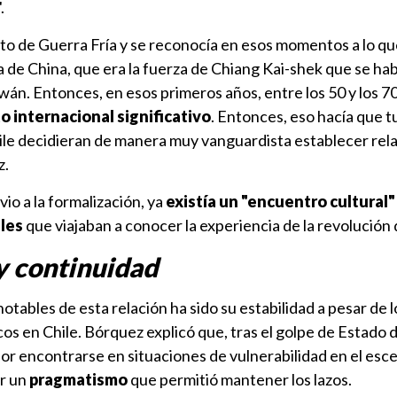
.
o de Guerra Fría y se reconocía en esos momentos a lo qu
 de China, que era la fuerza de Chiang Kai-shek que se ha
iwán. Entonces, en esos primeros años, entre los 50 y los 7
 internacional significativo
. Entonces, eso hacía que 
ile decidieran de manera muy vanguardista establecer rel
z.
o a la formalización, ya
existía un "encuentro cultural"
ales
que viajaban a conocer la experiencia de la revolución
 continuidad
otables de esta relación ha sido su estabilidad a pesar de l
os en Chile. Bórquez explicó que, tras el golpe de Estado 
or encontrarse en situaciones de vulnerabilidad en el esc
or un
pragmatismo
que permitió mantener los lazos.