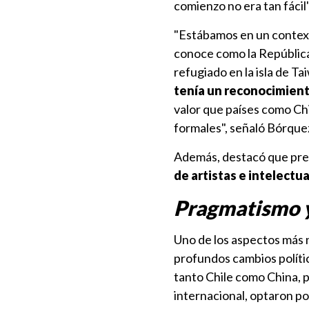
comienzo no era tan fácil"
"Estábamos en un context
conoce como la República
refugiado en la isla de Ta
tenía un reconocimiento
valor que países como Ch
formales", señaló Bórque
Además, destacó que previ
de artistas e intelectu
Pragmatismo y
Uno de los aspectos más n
profundos cambios polític
tanto Chile como China, p
internacional, optaron p