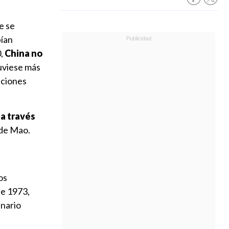
e se
bían
0,
China no
tuviese más
aciones
 a través
 de Mao.
os
de 1973,
enario