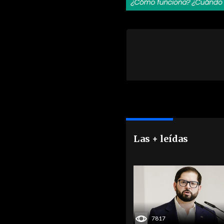
Las + leídas
7817