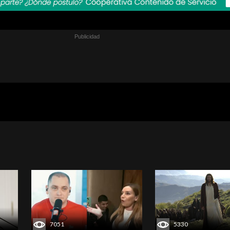
7051
5330