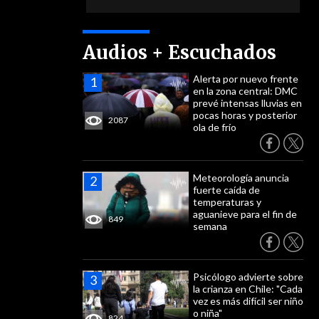
Audios + Escuchados
Alerta por nuevo frente
en la zona central: DMC
prevé intensas lluvias en
pocas horas y posterior
2087
ola de frío
Meteorología anuncia
fuerte caída de
temperaturas y
aguanieve para el fin de
849
semana
Psicólogo advierte sobre
la crianza en Chile: "Cada
vez es más difícil ser niño
o niña"
824