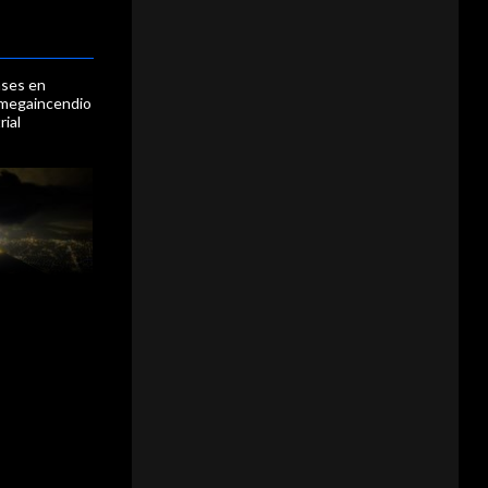
ases en
s megaincendio
rial